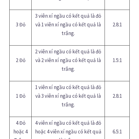
3 viên xí ngầu có kết quả là đỏ
3 Đỏ
và 1 viên xí ngầu có kết quả là
2.8:1
trắng.
2 viên xí ngầu có kết quả là đỏ
2 Đỏ
và 2 viên xí ngầu có kết quả là
1.5:1
trắng.
1 viên xí ngầu có kết quả là đỏ
1 Đỏ
và 3 viên xí ngầu có kết quả là
2.8:1
trắng.
4 Đỏ
4 viên xí ngầu có kết quả là đỏ
hoặc 4
hoặc 4 viên xí ngầu có kết quả
6.5:1