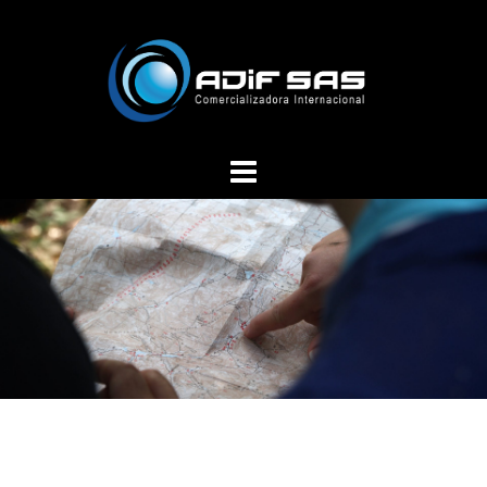
Saltar
al
contenido