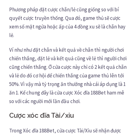
Phương pháp đặt cược chẵn/lẻ cũng giống so với bí
quyết cược truyền thống. Qua đó, game thủ sẽ cược
xem số mặt ngửa hoặc ấp của 4 đồng xu sẽ là chẵn hay
lẻ.
Ví như như đặt chẵn và kết quả về chẵn thì người chơi
chiến thắng, đặt lẻ và kết quả cũng về lẻ thì người chơi
cũng chiến thắng. Ở cửa cược này chỉ có 2 kết quả chẵn
và lẻ do đó cơ hội để chiến thắng của game thủ lên tới
50%. Vì vậy mà tỷ trọng ăn thưởng nhà cái áp dụng là 1
ăn 1. Kể chung đây là cửa cược Xóc đĩa 188Bet ham mê
so với các người mới lần đầu chơi.
Cược xóc đĩa Tài/xỉu
Trong Xóc đĩa 188Bet, cửa cược Tài/Xỉu sẽ nhận được