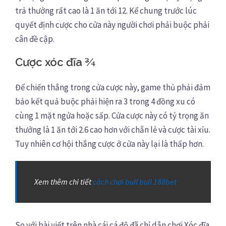
trả thưởng rất cao là 1 ăn tới 12. Kể chung trước lúc
quyết định cược cho cửa này người chơi phải buộc phải
cân đề cập.
Cược xóc đĩa ¾
Để chiến thắng trong cửa cược này, game thủ phải đảm
bảo kết quả buộc phải hiện ra 3 trong 4 đồng xu có
cùng 1 mặt ngửa hoặc sấp. Cửa cược này có tỷ trọng ăn
thưởng là 1 ăn tới 2.6 cao hơn với chẵn lẻ và cược tài xỉu.
Tuy nhiên cơ hội thắng cược ở cửa này lại là thấp hơn.
Xem thêm chi tiết
cách chơi bull bull 188bet
So với bài viết trên nhà cái cá độ đã chỉ dẫn chơi Xóc đĩa