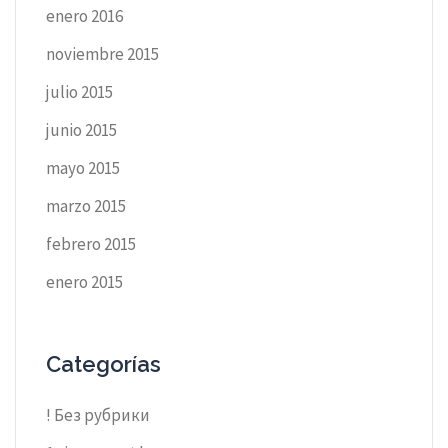
enero 2016
noviembre 2015
julio 2015
junio 2015
mayo 2015
marzo 2015
febrero 2015
enero 2015
Categorías
! Без рубрики