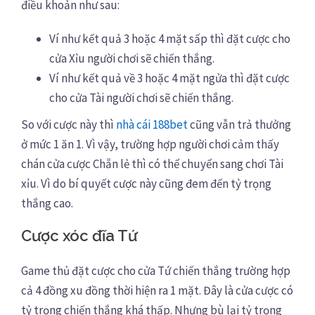
điều khoản như sau:
Ví như kết quả 3 hoặc 4 mặt sấp thì đặt cược cho
cửa Xỉu người chơi sẽ chiến thắng.
Ví như kết quả về 3 hoặc 4 mặt ngửa thì đặt cược
cho cửa Tài người chơi sẽ chiến thắng.
So với cược này thì
nhà cái 188bet
cũng vẫn trả thưởng
ở mức 1 ăn 1. Vì vậy, trường hợp người chơi cảm thấy
chán cửa cược Chẵn lẻ thì có thể chuyển sang chơi Tài
xỉu. Vì do bí quyết cược này cũng đem đến tỷ trọng
thắng cao.
Cược xóc đĩa Tứ
Game thủ đặt cược cho cửa Tứ chiến thắng trường hợp
cả 4 đồng xu đồng thời hiện ra 1 mặt. Đây là cửa cược có
tỷ trọng chiến thắng khá thấp. Nhưng bù lại tỷ trọng