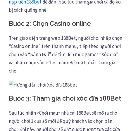
nạp tiền 188bet
để đảm bảo lúc tham gia chơi cá độ ko
bị cách quãng nhé.
Bước 2: Chọn Casino online
Trên giao diện trang web 188Bet, người chơi nhấp chọn
“Casino online” trên thanh menu, tiếp theo người chơi
chọn vào “Sảnh Đại” để tìm đến mục games “Xóc đĩa”
và nhấp chọn vào «Chơi mau» để xuất phát tham gia
chơi.
Bước 3: Tham gia chơi xóc đĩa 188Bet
Sau lúc nhấn «Chơi mau» nhà cái 188Bet sẽ mở ra cho
người chơi 1 cửa sổ mới để quý khách vào chọn bàn
chơi. Khi này, người chơi sẽ đặt cược nương tựa các cửa