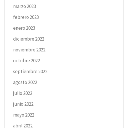
marzo 2023
febrero 2023
enero 2023
diciembre 2022
noviembre 2022
octubre 2022
septiembre 2022
agosto 2022
julio 2022
junio 2022
mayo 2022
abril 2022