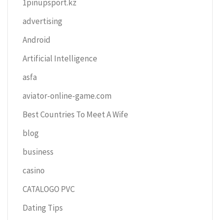
1pinupsport.kz
advertising
Android
Artificial Intelligence
asfa
aviator-online-game.com
Best Countries To Meet A Wife
blog
business
casino
CATALOGO PVC
Dating Tips