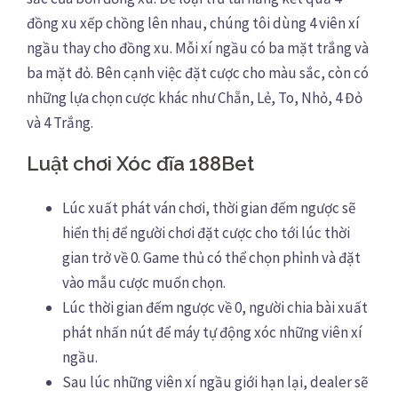
đồng xu xếp chồng lên nhau, chúng tôi dùng 4 viên xí
ngầu thay cho đồng xu. Mỗi xí ngầu có ba mặt trắng và
ba mặt đỏ. Bên cạnh việc đặt cược cho màu sắc, còn có
những lựa chọn cược khác như Chẵn, Lẻ, To, Nhỏ, 4 Đỏ
và 4 Trắng.
Luật chơi Xóc đĩa 188Bet
Lúc xuất phát ván chơi, thời gian đếm ngược sẽ
hiển thị để người chơi đặt cược cho tới lúc thời
gian trở về 0. Game thủ có thể chọn phỉnh và đặt
vào mẫu cược muốn chọn.
Lúc thời gian đếm ngược về 0, người chia bài xuất
phát nhấn nút để máy tự động xóc những viên xí
ngầu.
Sau lúc những viên xí ngầu giới hạn lại, dealer sẽ