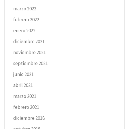
marzo 2022
febrero 2022
enero 2022
diciembre 2021
noviembre 2021
septiembre 2021
junio 2021
abril 2021
marzo 2021
febrero 2021
diciembre 2018
octubre 2018