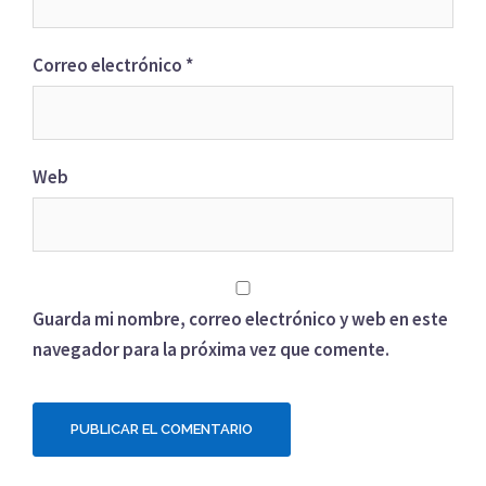
Correo electrónico
*
Web
Guarda mi nombre, correo electrónico y web en este
navegador para la próxima vez que comente.