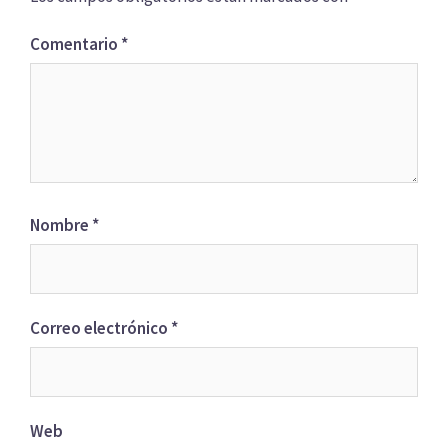
Comentario
*
Nombre
*
Correo electrónico
*
Web