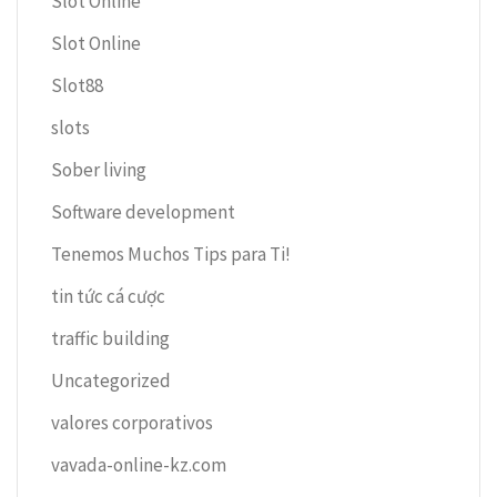
Slot Online
Slot Online
Slot88
slots
Sober living
Software development
Tenemos Muchos Tips para Ti!
tin tức cá cược
traffic building
Uncategorized
valores corporativos
vavada-online-kz.com