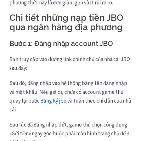
phương thức này là đơn giản, gọn và ít rủi ro ro.
Chi tiết những nạp tiền JBO
qua ngân hàng địa phương
Bước 1: Đăng nhập account JBO
Bạn truy cập vào đường link chính chủ của nhà cái JBO
sau đây:
Sau đó, đăng nhập vào hệ thống bằng tên đăng nhập
và mật khẩu. Nếu giả dụ chưa có account game thủ
quay lại bước
đăng ký jbo
và tuân theo chỉ dẫn của nhà
cái.
Sau lúc đã đăng nhập dứt, game thủ chọn công dụng
«Gửi tiền» ngay góc buộc phải màn hình trang chủ để đi