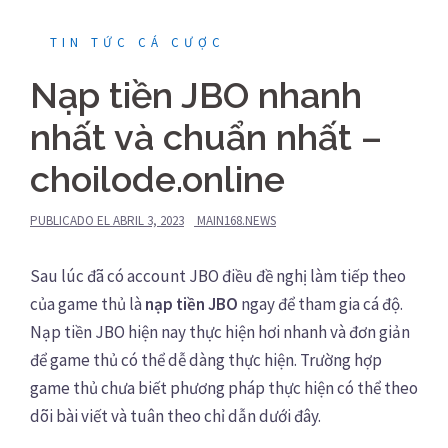
TIN TỨC CÁ CƯỢC
Nạp tiền JBO nhanh
nhất và chuẩn nhất –
choilode.online
PUBLICADO EL
ABRIL 3, 2023
MAIN168.NEWS
Sau lúc đã có account JBO điều đề nghị làm tiếp theo
của game thủ là
nạp tiền JBO
ngay để tham gia cá độ.
Nạp tiền JBO hiện nay thực hiện hơi nhanh và đơn giản
để game thủ có thể dễ dàng thực hiện. Trường hợp
game thủ chưa biết phương pháp thực hiện có thể theo
dõi bài viết và tuân theo chỉ dẫn dưới đây.