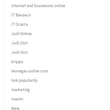
internet and businesses online
IT Вакансії
IT Освіта
Judi Online
Judi Slot
Judi Slot
krippa
leovegas-online.com
link popularity
marketing
maxim
New