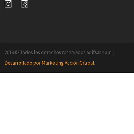
2019 © Todos los derechos reservados adifsas.com
|
Desarrollado por Marketing Acción Grupal.