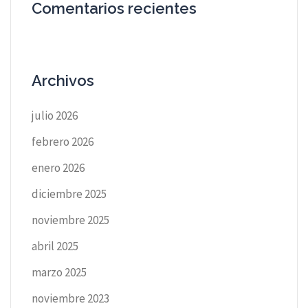
Comentarios recientes
Archivos
julio 2026
febrero 2026
enero 2026
diciembre 2025
noviembre 2025
abril 2025
marzo 2025
noviembre 2023