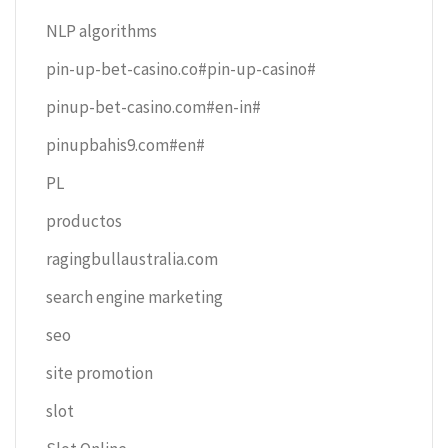
NLP algorithms
pin-up-bet-casino.co#pin-up-casino#
pinup-bet-casino.com#en-in#
pinupbahis9.com#en#
PL
productos
ragingbullaustralia.com
search engine marketing
seo
site promotion
slot