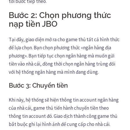
tới bước tiếp theo.
Bước 2: Chọn phương thức
nạp tiền JBO
Tại đây, giao diện mở ra cho game thủ tất cả hình thức
để lựa chọn. Bạn chọn phương thức «ngân hàng địa
phương». Bạn tiếp tục chọn ngân hàng mà muốn gửi
tiền vào nhà cái, đồng thời chọn ngân hàng trùng đối
với hệ thống ngân hàng mà mình đang dùng.
Bước 3: Chuyển tiền
Khi này, hệ thống sẽ hiện thông tin account ngân hàng
của nhà cái, game thủ tiến hành chuyển tiền theo
thông tin account đó. Giao dịch thành công game thủ
bắt buộc ghi lại hình ảnh để cung cấp cho nhà cái.