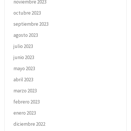
noviembre 2023
octubre 2023
septiembre 2023
agosto 2023
julio 2023
junio 2023
mayo 2023
abril 2023
marzo 2023
febrero 2023
enero 2023
diciembre 2022