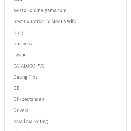
aviator-online-game.com
Best Countries To Meet A Wife
blog
business
casino
CATALOGO PVC
Dating Tips
DE
Dll-bestanden
Drivers
email marketing