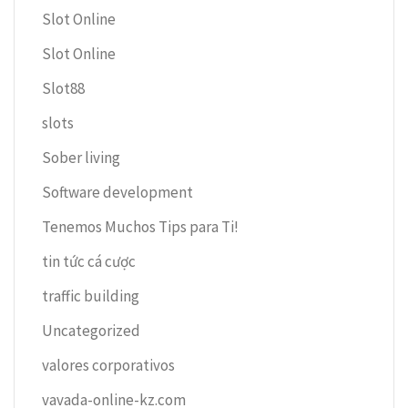
Slot Online
Slot Online
Slot88
slots
Sober living
Software development
Tenemos Muchos Tips para Ti!
tin tức cá cược
traffic building
Uncategorized
valores corporativos
vavada-online-kz.com