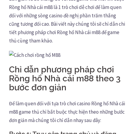
Rồng hổ Nhà cái m88 là 1 trò chơi dễ chơi để làm quen
đối với những sòng casino đề nghị phần trăm thắng
cũng tương đối cao. Bài viết này chúng tôi sẽ chỉ dẫn chi
tiết phương pháp chơi Rồng hổ Nhà cái m88 để game
thủ cùng tham khảo.
Chỉ dẫn phương pháp chơi
Rồng hổ Nhà cái m88 theo 3
bước đơn giản
Để làm quen đối với tựa trò chơi casino Rồng hổ Nhà cái
m88 game thủ chỉ bắt buộc thực hiện theo những bước
đơn giản mà chúng tôi chỉ dẫn nhay sau đây:
Bước 1: Truy cập trang chủ và đăng