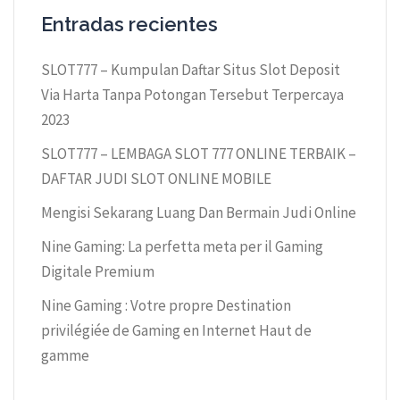
Entradas recientes
SLOT777 – Kumpulan Daftar Situs Slot Deposit
Via Harta Tanpa Potongan Tersebut Terpercaya
2023
SLOT777 – LEMBAGA SLOT 777 ONLINE TERBAIK –
DAFTAR JUDI SLOT ONLINE MOBILE
Mengisi Sekarang Luang Dan Bermain Judi Online
Nine Gaming: La perfetta meta per il Gaming
Digitale Premium
Nine Gaming : Votre propre Destination
privilégiée de Gaming en Internet Haut de
gamme