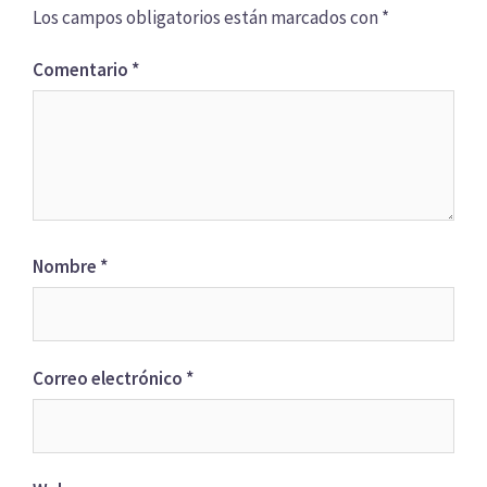
Los campos obligatorios están marcados con
*
Comentario
*
Nombre
*
Correo electrónico
*