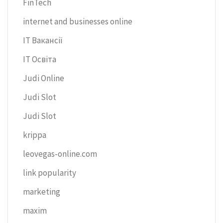
FinTech
internet and businesses online
IT Вакансії
IT Освіта
Judi Online
Judi Slot
Judi Slot
krippa
leovegas-online.com
link popularity
marketing
maxim