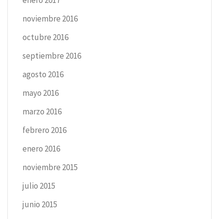
noviembre 2016
octubre 2016
septiembre 2016
agosto 2016
mayo 2016
marzo 2016
febrero 2016
enero 2016
noviembre 2015
julio 2015
junio 2015