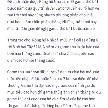
Để chơi nhận được Rồng hổ Nhà cái m88 game thủ bắt
buộc nắm qua quy trình về luật chơi để hiểu rõ hơn về
tựa trò chơi này cũng như có phương pháp chơi hiệu
quả hơn, nắm chắc phần thắng. Những luật chơi này
đều rất đơn giản đề nghị game thủ bắt buộc nắm rõ.
Trong trò chơi Rồng hổ Nhà cái m88, nhà cái sẽ dùng 6
tới 8 bộ bài Tây 52 lá. Nhiệm vụ game thủ là dự báo cửa
bên nào thắng cược. Dealer sẽ chia 2 lá bài, bên nào
điểm cao hơn sẽ thắng cược.
Game thủ lựa chọn đặt cược và dealer chia bài mỗi cửa,
mỗi bên nhận được nhận 1 lá bài. 2 bên so điểm để nhận
thưởng. Game thủ đặt vào mục tiêu của mình giả dụ
mục tiêu cao hơn thì game thủ giành chiến thắng. Ví dụ
game thủ đặt cược cửa hổ và điểm số của hổ cao hơn
thì game thủ thắng. Trường hợp điểm cửa game thủ