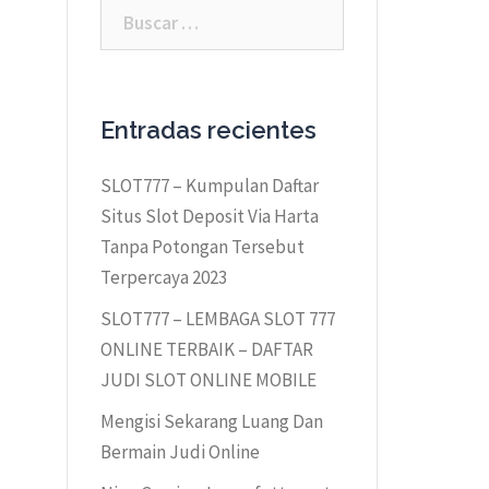
Buscar:
Entradas recientes
SLOT777 – Kumpulan Daftar
Situs Slot Deposit Via Harta
Tanpa Potongan Tersebut
Terpercaya 2023
SLOT777 – LEMBAGA SLOT 777
ONLINE TERBAIK – DAFTAR
JUDI SLOT ONLINE MOBILE
Mengisi Sekarang Luang Dan
Bermain Judi Online