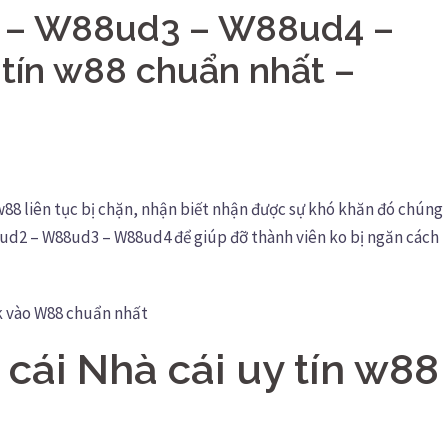
 – W88ud3 – W88ud4 –
 tín w88 chuẩn nhất –
 w88 liên tục bị chặn, nhận biết nhận được sự khó khăn đó chúng
8ud2 – W88ud3 – W88ud4 để giúp đỡ thành viên ko bị ngăn cách
 cái Nhà cái uy tín w88