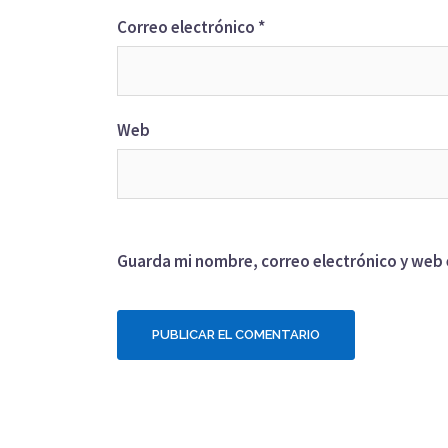
Correo electrónico
*
Web
Guarda mi nombre, correo electrónico y web 