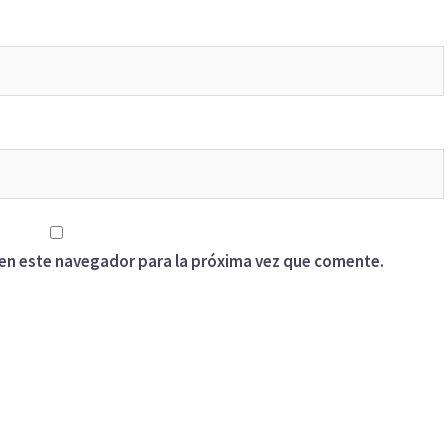
en este navegador para la próxima vez que comente.