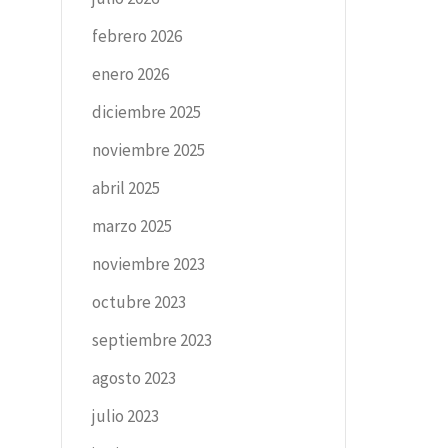
febrero 2026
enero 2026
diciembre 2025
noviembre 2025
abril 2025
marzo 2025
noviembre 2023
octubre 2023
septiembre 2023
agosto 2023
julio 2023