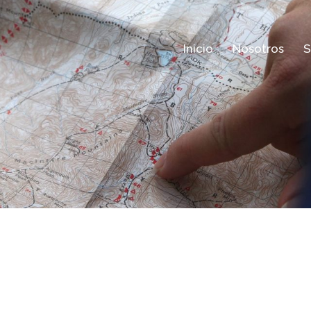
Inicio
Nosotros
S