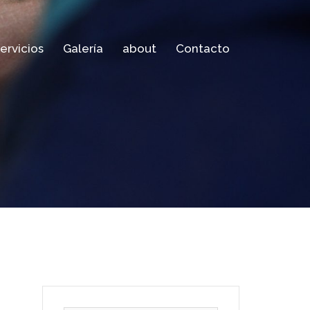
ervicios
Galería
about
Contacto