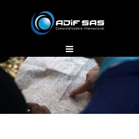
Saltar
al
contenido