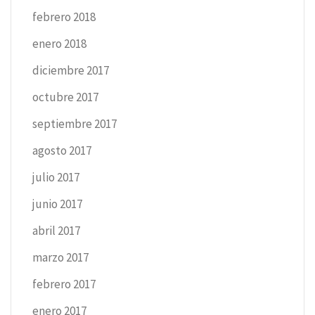
febrero 2018
enero 2018
diciembre 2017
octubre 2017
septiembre 2017
agosto 2017
julio 2017
junio 2017
abril 2017
marzo 2017
febrero 2017
enero 2017