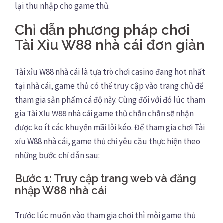
lại thu nhập cho game thủ.
Chỉ dẫn phương pháp chơi
Tài Xỉu W88 nhà cái đơn giản
Tài xỉu W88 nhà cái là tựa trò chơi casino đang hot nhất
tại nhà cái, game thủ có thể truy cập vào trang chủ để
tham gia sản phẩm cá độ này. Cùng đối với đó lúc tham
gia Tài Xỉu W88 nhà cái game thủ chắn chắn sẽ nhận
được ko ít các khuyến mãi lôi kéo. Để tham gia chơi Tài
xỉu W88 nhà cái, game thủ chỉ yêu cầu thực hiện theo
những bước chỉ dẫn sau:
Bước 1: Truy cập trang web và đăng
nhập W88 nhà cái
Trước lúc muốn vào tham gia chơi thì mỗi game thủ