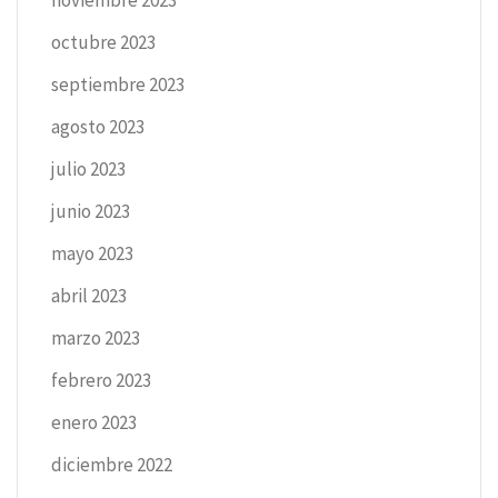
octubre 2023
septiembre 2023
agosto 2023
julio 2023
junio 2023
mayo 2023
abril 2023
marzo 2023
febrero 2023
enero 2023
diciembre 2022