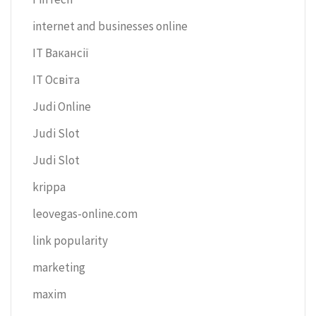
internet and businesses online
IT Вакансії
IT Освіта
Judi Online
Judi Slot
Judi Slot
krippa
leovegas-online.com
link popularity
marketing
maxim