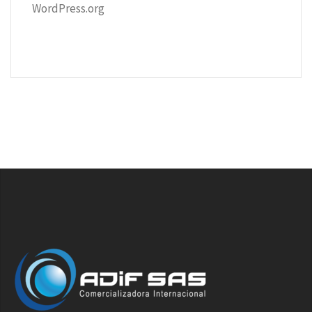
WordPress.org