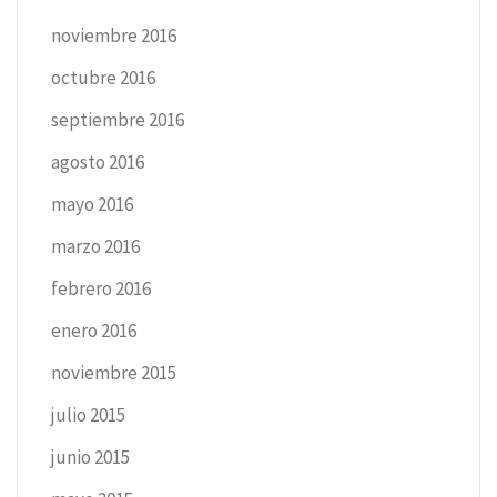
noviembre 2016
octubre 2016
septiembre 2016
agosto 2016
mayo 2016
marzo 2016
febrero 2016
enero 2016
noviembre 2015
julio 2015
junio 2015