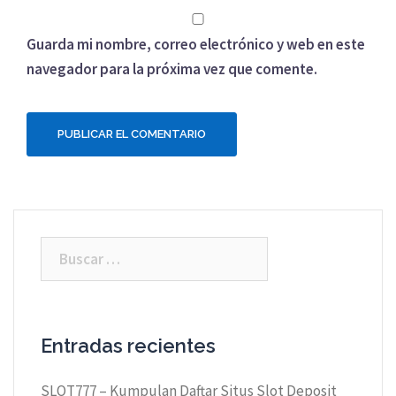
Guarda mi nombre, correo electrónico y web en este
navegador para la próxima vez que comente.
Buscar:
Entradas recientes
SLOT777 – Kumpulan Daftar Situs Slot Deposit