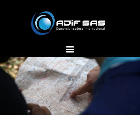
Saltar
al
contenido