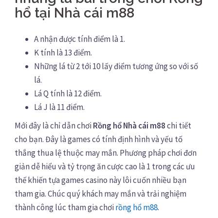
hổ tại Nhà cái m88
A nhận được tính điểm là 1.
K tính là 13 điểm.
Những lá từ 2 tới 10 lấy điểm tương ứng so với số
lá.
Lá Q tính là 12 điểm.
Lá J là 11 điểm.
Mới đây là chỉ dẫn chơi
Rồng hổ Nhà cái m88
chi tiết
cho bạn. Đây là games có tính định hình và yếu tố
thắng thua lệ thuộc may mắn. Phương pháp chơi đơn
giản dễ hiểu và tỷ trọng ăn cược cao là 1 trong các ưu
thế khiến tựa games casino này lôi cuốn nhiều bạn
tham gia. Chúc quý khách may mắn và trải nghiệm
thành công lúc tham gia chơi
rồng hổ m88
.