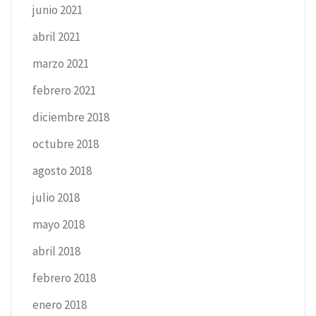
junio 2021
abril 2021
marzo 2021
febrero 2021
diciembre 2018
octubre 2018
agosto 2018
julio 2018
mayo 2018
abril 2018
febrero 2018
enero 2018