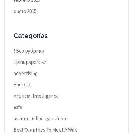
enero 2015
Categorías
! Без рубрики
1pinupsport.kz
advertising
Android
Artificial Intelligence
asfa
aviator-online-game.com
Best Countries To Meet A Wife