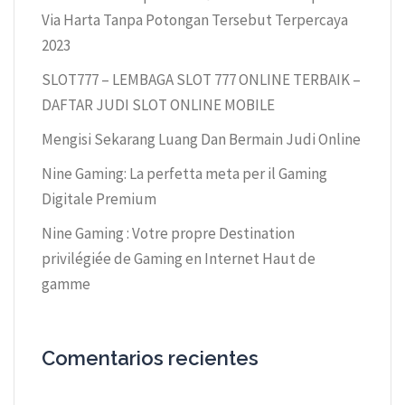
Via Harta Tanpa Potongan Tersebut Terpercaya
2023
SLOT777 – LEMBAGA SLOT 777 ONLINE TERBAIK –
DAFTAR JUDI SLOT ONLINE MOBILE
Mengisi Sekarang Luang Dan Bermain Judi Online
Nine Gaming: La perfetta meta per il Gaming
Digitale Premium
Nine Gaming : Votre propre Destination
privilégiée de Gaming en Internet Haut de
gamme
Comentarios recientes