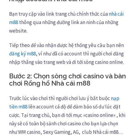
Bạn truy cập vào link trang chủ chính thức của
nhà cái
m88
thông qua những đường link an ninh của những
website.
Tiếp theo để vào nhận được hệ thống yêu cầu bạn nên
đăng ký m88
, ví như đã có account thì người chơi đăng
nhập thẳng vào trang web và đi tới sòng casino online.
Bước 2: Chọn sòng chơi casino và bàn
chơi Rổng hổ Nhà cái m88
Trước lúc vào chơi thì người chơi lưu ý bắt buộc
nạp
tiền m88
lên account cá độ để đảm bảo số dư lúc đặt
cược. Tại trang chủ, bạn đi tới mục «casino online» , khi
này sẽ có toàn bộ sảnh chơi casino cho bạn lựa chọn
như WM casino, Sexy Gaming, AG, club Nhà cái m88…