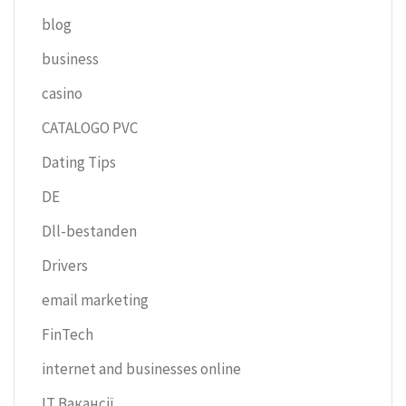
blog
business
casino
CATALOGO PVC
Dating Tips
DE
Dll-bestanden
Drivers
email marketing
FinTech
internet and businesses online
IT Вакансії