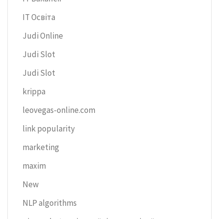
IT Освіта
Judi Online
Judi Slot
Judi Slot
krippa
leovegas-online.com
link popularity
marketing
maxim
New
NLP algorithms