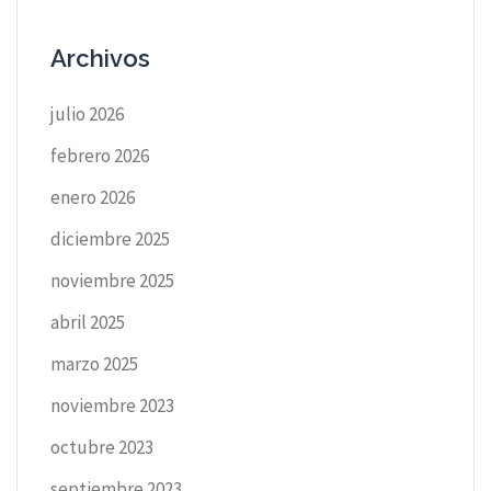
Archivos
julio 2026
febrero 2026
enero 2026
diciembre 2025
noviembre 2025
abril 2025
marzo 2025
noviembre 2023
octubre 2023
septiembre 2023