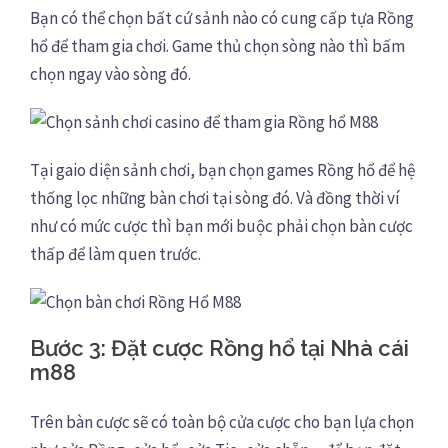
Bạn có thể chọn bất cứ sảnh nào có cung cấp tựa Rồng
hổ để tham gia chơi. Game thủ chọn sòng nào thì bấm
chọn ngay vào sòng đó.
Tại gaio diện sảnh chơi, bạn chọn games Rồng hổ để hệ
thống lọc những bàn chơi tại sòng đó. Và đồng thời ví
như có mức cược thì bạn mới buộc phải chọn bàn cược
thấp để làm quen trước.
Bước 3: Đặt cược Rồng hổ tại Nhà cái
m88
Trên bàn cược sẽ có toàn bộ cửa cược cho bạn lựa chọn