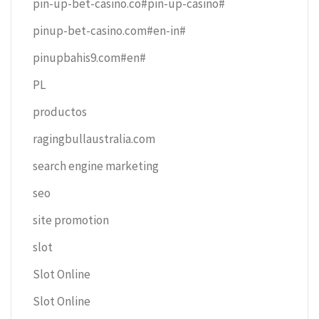
pin-up-bet-casino.co#pin-up-casino#
pinup-bet-casino.com#en-in#
pinupbahis9.com#en#
PL
productos
ragingbullaustralia.com
search engine marketing
seo
site promotion
slot
Slot Online
Slot Online