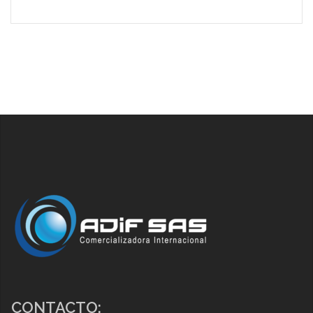
CONTACTO: