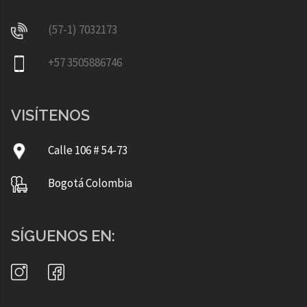
(57-1) 7032173
+57 3505886746
VISÍTENOS
Calle 106 # 54-73
Bogotá Colombia
SÍGUENOS EN: