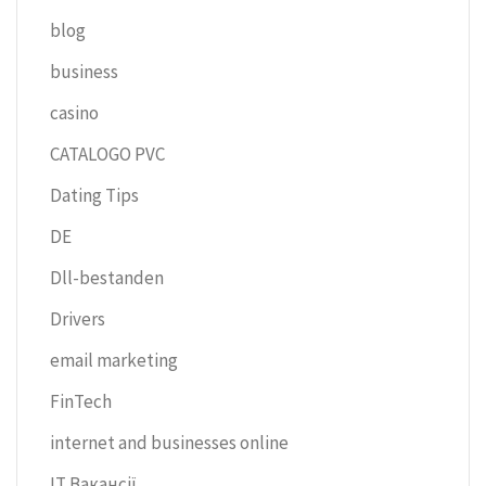
blog
business
casino
CATALOGO PVC
Dating Tips
DE
Dll-bestanden
Drivers
email marketing
FinTech
internet and businesses online
IT Вакансії