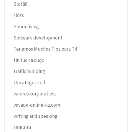
Slot88
slots
Sober living
Software development
Tenemos Muchos Tips para Ti!
tin tức cá cược
traffic building
Uncategorized
valores corporativos
vavada-online-kz.com
writing and speaking
Новини