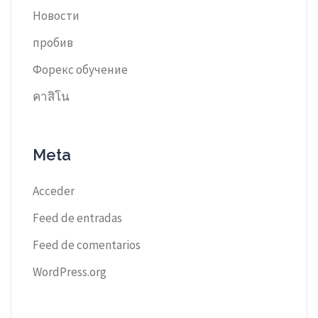
Новости
пробив
Форекс обучение
คาสิโน
Meta
Acceder
Feed de entradas
Feed de comentarios
WordPress.org