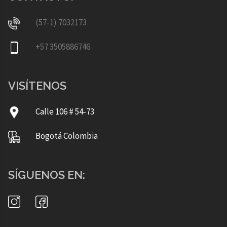
(57-1) 7032173
+57 3505886746
VISÍTENOS
Calle 106 # 54-73
Bogotá Colombia
SÍGUENOS EN: