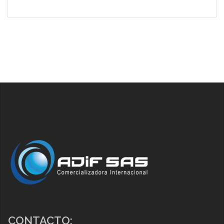
CONTACTO: