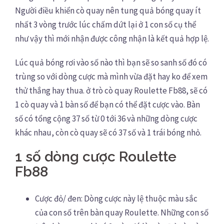
Người điều khiển cò quay nên tung quả bóng quay ít
nhất 3 vòng trước lúc chấm dứt lại ở 1 con số cụ thể
như vậy thì mới nhận được công nhận là kết quả hợp lệ.
Lúc quả bóng rơi vào số nào thì bạn sẽ so sanh số đó có
trùng so với dòng cược mà mình vừa đặt hay ko để xem
thử thắng hay thua. ở trò cò quay Roulette Fb88, sẽ có
1 cò quay và 1 bàn số để bạn có thể đặt cược vào. Bàn
số có tổng cộng 37 số từ 0 tới 36 và những dòng cược
khác nhau, còn cò quay sẽ có 37 số và 1 trái bóng nhỏ.
1 số dòng cược Roulette
Fb88
Cược đỏ/ đen: Dòng cược này lệ thuộc màu sắc
của con số trên bàn quay Roulette. Những con số