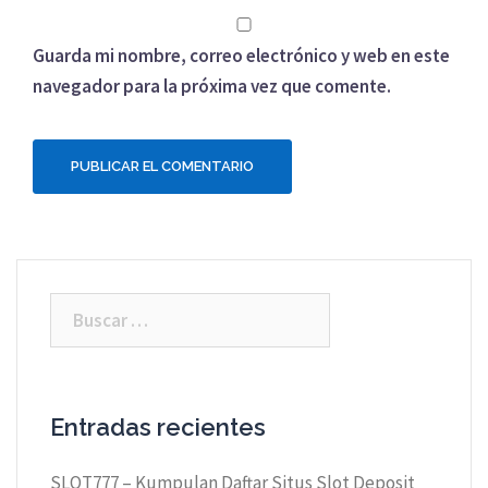
Guarda mi nombre, correo electrónico y web en este
navegador para la próxima vez que comente.
Buscar:
Entradas recientes
SLOT777 – Kumpulan Daftar Situs Slot Deposit