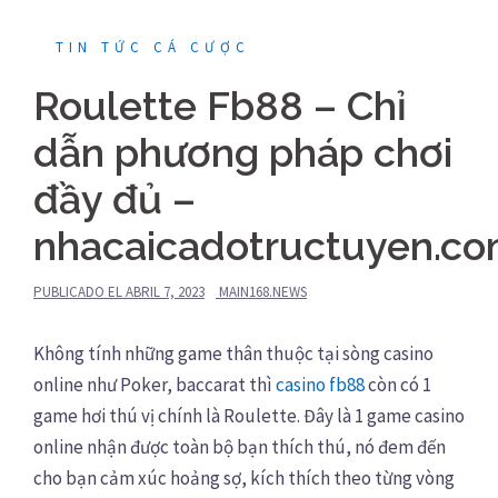
TIN TỨC CÁ CƯỢC
Roulette Fb88 – Chỉ
dẫn phương pháp chơi
đầy đủ –
nhacaicadotructuyen.c
PUBLICADO EL
ABRIL 7, 2023
MAIN168.NEWS
Không tính những game thân thuộc tại sòng casino
online như Poker, baccarat thì
casino fb88
còn có 1
game hơi thú vị chính là Roulette. Đây là 1 game casino
online nhận được toàn bộ bạn thích thú, nó đem đến
cho bạn cảm xúc hoảng sợ, kích thích theo từng vòng