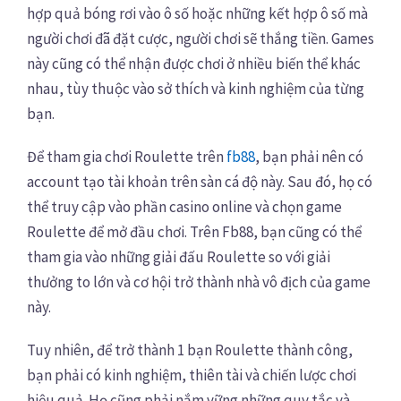
hợp quả bóng rơi vào ô số hoặc những kết hợp ô số mà
người chơi đã đặt cược, người chơi sẽ thắng tiền. Games
này cũng có thể nhận được chơi ở nhiều biến thể khác
nhau, tùy thuộc vào sở thích và kinh nghiệm của từng
bạn.
Để tham gia chơi Roulette trên
fb88
, bạn phải nên có
account tạo tài khoản trên sàn cá độ này. Sau đó, họ có
thể truy cập vào phần casino online và chọn game
Roulette để mở đầu chơi. Trên Fb88, bạn cũng có thể
tham gia vào những giải đấu Roulette so với giải
thưởng to lớn và cơ hội trở thành nhà vô địch của game
này.
Tuy nhiên, để trở thành 1 bạn Roulette thành công,
bạn phải có kinh nghiệm, thiên tài và chiến lược chơi
hiệu quả. Họ cũng phải nắm vững những quy tắc và