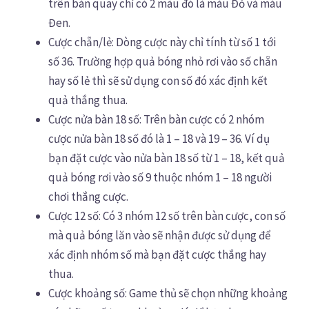
trên bàn quay chỉ có 2 màu đó là màu Đỏ và màu
Đen.
Cược chẵn/lẻ: Dòng cược này chỉ tính từ số 1 tới
số 36. Trường hợp quả bóng nhỏ rơi vào số chẵn
hay số lẻ thì sẽ sử dụng con số đó xác định kết
quả thắng thua.
Cược nửa bàn 18 số: Trên bàn cược có 2 nhóm
cược nửa bàn 18 số đó là 1 – 18 và 19 – 36. Ví dụ
bạn đặt cược vào nửa bàn 18 số từ 1 – 18, kết quả
quả bóng rơi vào số 9 thuộc nhóm 1 – 18 người
chơi thắng cược.
Cược 12 số: Có 3 nhóm 12 số trên bàn cược, con số
mà quả bóng lăn vào sẽ nhận được sử dụng để
xác định nhóm số mà bạn đặt cược thắng hay
thua.
Cược khoảng số: Game thủ sẽ chọn những khoảng