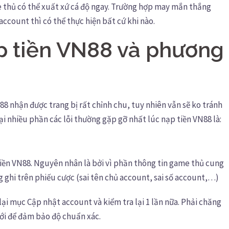
e thủ có thể xuất xứ cá độ ngay. Trường hợp may mắn thắng
account thì có thể thực hiện bất cứ khi nào.
ạp tiền VN88 và phương
88 nhận được trang bị rất chỉnh chu, tuy nhiên vẫn sẽ ko tránh
đại nhiều phần các lỗi thường gặp gỡ nhất lúc nạp tiền VN88 là:
 tiền VN88. Nguyên nhân là bởi vì phần thông tin game thủ cung
 ghi trên phiếu cược (sai tên chủ account, sai số account,…)
lại mục Cập nhật account và kiểm tra lại 1 lần nữa. Phải chăng
mới để đảm bảo độ chuẩn xác.