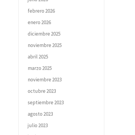
febrero 2026
enero 2026
diciembre 2025
noviembre 2025
abril 2025
marzo 2025
noviembre 2023
octubre 2023
septiembre 2023
agosto 2023
julio 2023