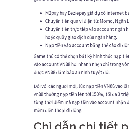
M2pay hay Eeziepay giả dụ có internet b
Chuyển tiền qua ví điện tử: Momo, Ngân
Chuyển tiền trực tiếp vào account ngân 
hoặc quầy giao dịch của ngân hàng.
Nạp tiền vào account bằng thẻ cào di động
Game thủ có thể chọn bất kỳ hình thức nạp tiền
vào account VN88 hơi nhanh nhẹn chỉ trong vòn
được VN88 đảm bảo an ninh tuyệt đối.
Đối với các người mới, lúc nạp tiền VN88 vào l
vn88 thưởng nạp tiền lên tới 150%, tối đa 3 tri
từng thời điểm mà nạp tiền vào account nhận đ
mềm điện thoại di động.
Chỉ dẫn chi tiết