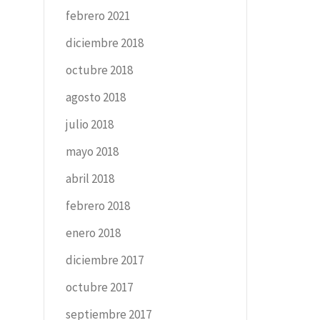
febrero 2021
diciembre 2018
octubre 2018
agosto 2018
julio 2018
mayo 2018
abril 2018
febrero 2018
enero 2018
diciembre 2017
octubre 2017
septiembre 2017