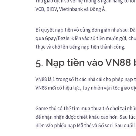
thủ giao dịch so với hệ thống 8 ngân hàng to
VCB, BIDV, Vietinbank và Đông Á.
Bí quyết nạp tiền vô cùng đơn giản như sau: Đầ
qua Gpay/Eezie. Điền vào số tiền muốn gửi, chọ
thực và chờ lên tiếng nạp tiền thành công.
5. Nạp tiền vào VN88 
VN88 là 1 trong số ít các nhà cái cho phép nạp 
VN88 mới có hiệu lực, tuy nhiên vận tốc giao dị
Game thủ có thể tìm mua thua trò chơi tại nhữ
để nhận nhận được chiết khấu cao hơn. Sau lúc 
điền vào phiếu nạp Mã thẻ và Số seri. Sau cuối 