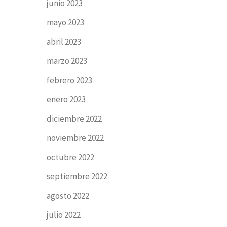
junio 2023
mayo 2023
abril 2023
marzo 2023
febrero 2023
enero 2023
diciembre 2022
noviembre 2022
octubre 2022
septiembre 2022
agosto 2022
julio 2022