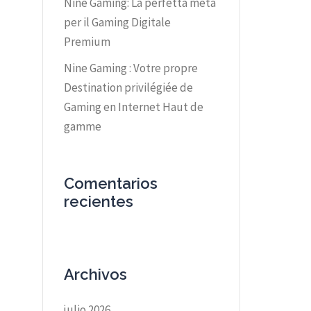
Nine Gaming: La perfetta meta
per il Gaming Digitale
Premium
Nine Gaming : Votre propre
Destination privilégiée de
Gaming en Internet Haut de
gamme
Comentarios
recientes
Archivos
julio 2026