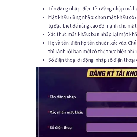
Tên đăng nhập: điền tên đăng nhập mà bạn 
Mật khẩu đăng nhập: chọn mật khẩu có độ d
tự đặc biệt để nâng cao độ mạnh cho mật
Xác thực mật khẩu: bạn nhập lại mật khẩu
Họ và tên: điền họ tên chuẩn xác vào. Ch
thì rảnh rỗi bạn mới có thể thực hiện nhữ
Số điện thoại di động: nhập số điện thoại