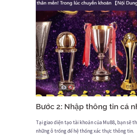
Bước 2: Nhập thông tin cá 
Tại giao diện tạo tài khoản của Mu88, bạn sẽ th
những ô trống để hệ thống xác thực thông tin.