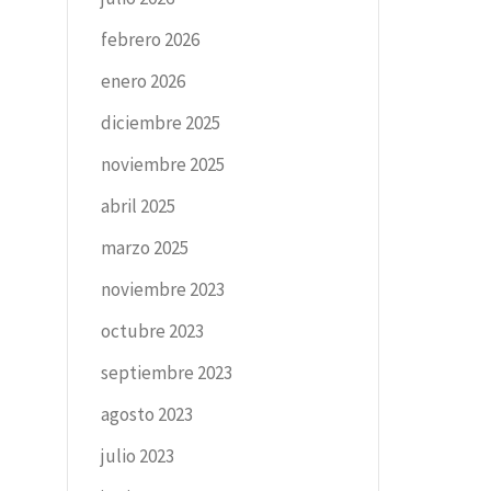
febrero 2026
enero 2026
diciembre 2025
noviembre 2025
abril 2025
marzo 2025
noviembre 2023
octubre 2023
septiembre 2023
agosto 2023
julio 2023