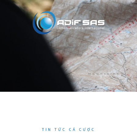
Saltar
al
contenido
TIN TỨC CÁ CƯỢC