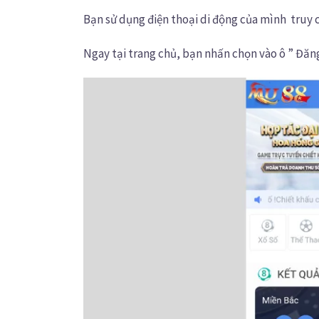
Bạn sử dụng điện thoại di động của mình truy c
Ngay tại trang chủ, bạn nhấn chọn vào ô ” Đăng