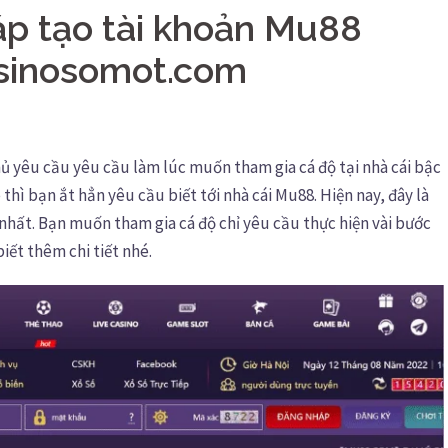
p tạo tài khoản Mu88
asinosomot.com
ủ yêu cầu yêu cầu làm lúc muốn tham gia cá độ tại nhà cái bậc
e thì bạn ắt hẳn yêu cầu biết tới nhà cái Mu88. Hiện nay, đây là
nhất. Bạn muốn tham gia cá độ chỉ yêu cầu thực hiện vài bước
iết thêm chi tiết nhé.