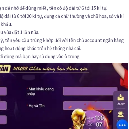
dễ nhớ để dùng miết, tên có độ dài từ 6 tới 15 kí tự.
ài từ 6 tới 20 kí tự, đựng cả chữ thường và chữ hoa, số và kí
 khẩu.
 vừa đặt 1 lần nữa.
ú ý, tên yêu cầu trùng khớp đối với tên chủ account ngân hàng
ng hoạt động khác trên hệ thống nhà cái.
 di động mà bạn hay sử dụng vào ô trống.