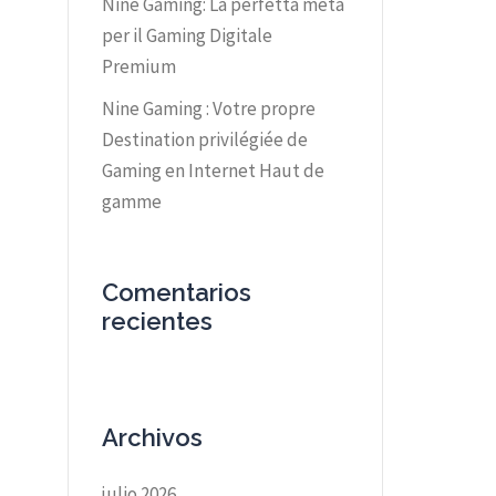
Nine Gaming: La perfetta meta
per il Gaming Digitale
Premium
Nine Gaming : Votre propre
Destination privilégiée de
Gaming en Internet Haut de
gamme
Comentarios
recientes
Archivos
julio 2026