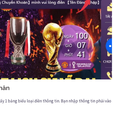
nhân
ấy 1 bảng biểu loại điền thông tin. Bạn nhập thông tin phải vào