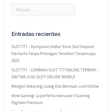
Buscar:
Entradas recientes
SLOT777 – Kumpulan Daftar Situs Slot Deposit
Via Harta Tanpa Potongan Tersebut Terpercaya
2023
SLOT777 – LEMBAGA SLOT 777 ONLINE TERBAIK –
DAFTAR JUDI SLOT ONLINE MOBILE
Mengisi Sekarang Luang Dan Bermain Judi Online
Nine Gaming: La perfetta meta per il Gaming
Digitale Premium