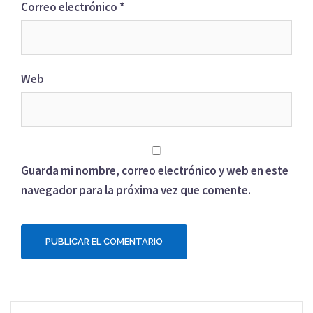
Correo electrónico
*
Web
Guarda mi nombre, correo electrónico y web en este
navegador para la próxima vez que comente.