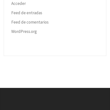
Acceder
Feed de entradas
Feed de comentarios
WordPress.org