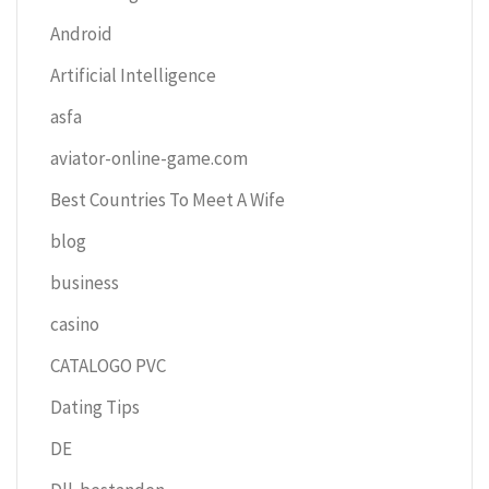
Android
Artificial Intelligence
asfa
aviator-online-game.com
Best Countries To Meet A Wife
blog
business
casino
CATALOGO PVC
Dating Tips
DE