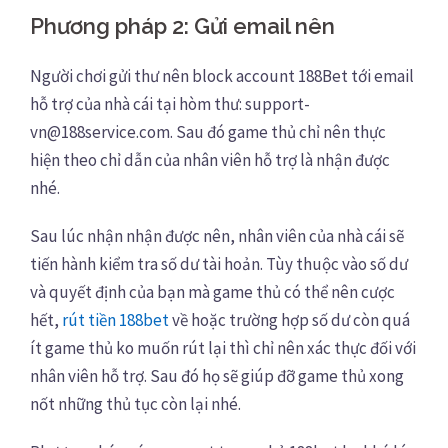
Phương pháp 2: Gửi email nên
Người chơi gửi thư nên block account 188Bet tới email
hỗ trợ của nhà cái tại hòm thư: support-
vn@188service.com. Sau đó game thủ chỉ nên thực
hiện theo chỉ dẫn của nhân viên hỗ trợ là nhận được
nhé.
Sau lúc nhận nhận được nên, nhân viên của nhà cái sẽ
tiến hành kiểm tra số dư tài hoản. Tùy thuộc vào số dư
và quyết định của bạn mà game thủ có thể nên cược
hết,
rút tiền 188bet
về hoặc trường hợp số dư còn quá
ít game thủ ko muốn rút lại thì chỉ nên xác thực đối với
nhân viên hỗ trợ. Sau đó họ sẽ giúp đỡ game thủ xong
nốt những thủ tục còn lại nhé.