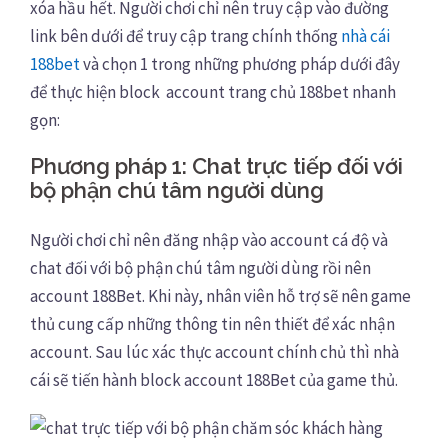
xóa hầu hết. Người chơi chỉ nên truy cập vào đường
link bên dưới để truy cập trang chính thống
nhà cái
188bet
và chọn 1 trong những phương pháp dưới đây
để thực hiện block account trang chủ 188bet nhanh
gọn:
Phương pháp 1: Chat trực tiếp đối với
bộ phận chú tâm người dùng
Người chơi chỉ nên đăng nhập vào account cá độ và
chat đối với bộ phận chú tâm người dùng rồi nên
account 188Bet. Khi này, nhân viên hỗ trợ sẽ nên game
thủ cung cấp những thông tin nên thiết để xác nhận
account. Sau lúc xác thực account chính chủ thì nhà
cái sẽ tiến hành block account 188Bet của game thủ.