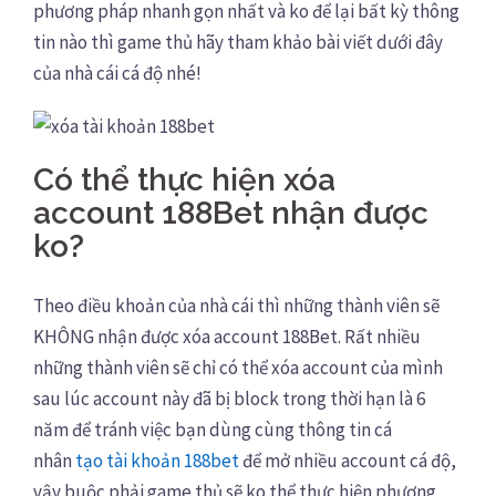
phương pháp nhanh gọn nhất và ko để lại bất kỳ thông
tin nào thì game thủ hãy tham khảo bài viết dưới đây
của nhà cái cá độ nhé!
Có thể thực hiện xóa
account 188Bet nhận được
ko?
Theo điều khoản của nhà cái thì những thành viên sẽ
KHÔNG nhận được xóa account 188Bet. Rất nhiều
những thành viên sẽ chỉ có thể xóa account của mình
sau lúc account này đã bị block trong thời hạn là 6
năm để tránh việc bạn dùng cùng thông tin cá
nhân
tạo tài khoản 188bet
để mở nhiều account cá độ,
vậy buộc phải game thủ sẽ ko thể thực hiện phương