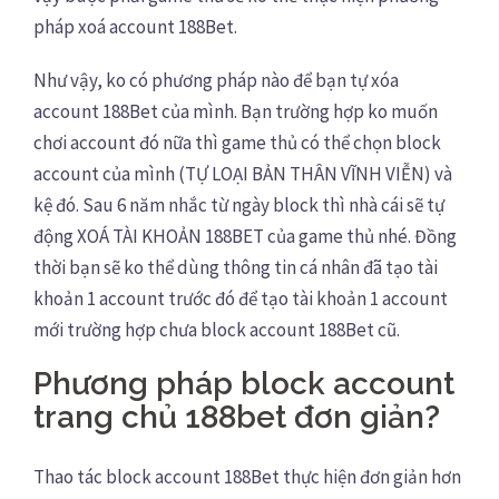
pháp xoá account 188Bet.
Như vậy, ko có phương pháp nào để bạn tự xóa
account 188Bet của mình. Bạn trường hợp ko muốn
chơi account đó nữa thì game thủ có thể chọn block
account của mình (TỰ LOẠI BẢN THÂN VĨNH VIỄN) và
kệ đó. Sau 6 năm nhắc từ ngày block thì nhà cái sẽ tự
động XOÁ TÀI KHOẢN 188BET của game thủ nhé. Đồng
thời bạn sẽ ko thể dùng thông tin cá nhân đã tạo tài
khoản 1 account trước đó để tạo tài khoản 1 account
mới trường hợp chưa block account 188Bet cũ.
Phương pháp block account
trang chủ 188bet đơn giản?
Thao tác block account 188Bet thực hiện đơn giản hơn