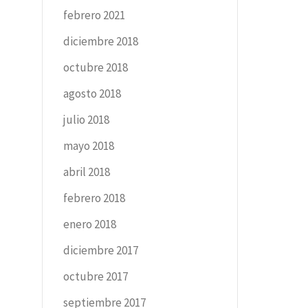
febrero 2021
diciembre 2018
octubre 2018
agosto 2018
julio 2018
mayo 2018
abril 2018
febrero 2018
enero 2018
diciembre 2017
octubre 2017
septiembre 2017