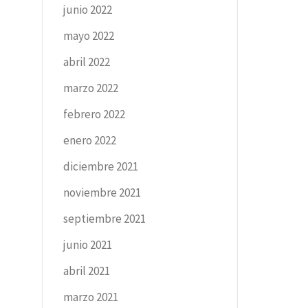
junio 2022
mayo 2022
abril 2022
marzo 2022
febrero 2022
enero 2022
diciembre 2021
noviembre 2021
septiembre 2021
junio 2021
abril 2021
marzo 2021