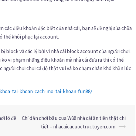
m các điều khoản đặc biệt của nhà cái, bạn sẽ đề nghị sửa chữa
ó thể khôi phục lại account.
bị block và các lý bởi vì nhà cái block account của người chơi.
i ko vi phạm những điều khoản mà nhà cái đưa ra thì có thể
úc người chơi chơi cá độ thật vui và ko chạm chán khó khăn lúc
khoa-tai-khoan-cach-mo-tai-khoan-fun88/
ơi lô đề
Chỉ dẫn chơi bầu cua W88 nhà cái ăn tiền thật chi
tiết – nhacaicacuoctructuyen.com
⟶