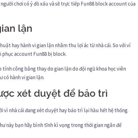
 người chơi có ý đồ xấu và sẽ trực tiếp Fun88 block account của
ian lận
uật hay hành vi gian lận nhằm thu lợi ác từ nhà cái. So với ví
ôi phục account Fun88 bị block.
 tính công bằng thay do gian lận do đội ngũ khoa học viên
 có hành vi gian lận.
ợc xét duyệt để bảo trì
i vì nhà cái đang xét duyệt hay bảo trì lại hầu hết hệ thống.
ư này bạn hãy bình tĩnh kì vọng trong thời gian ngắn để