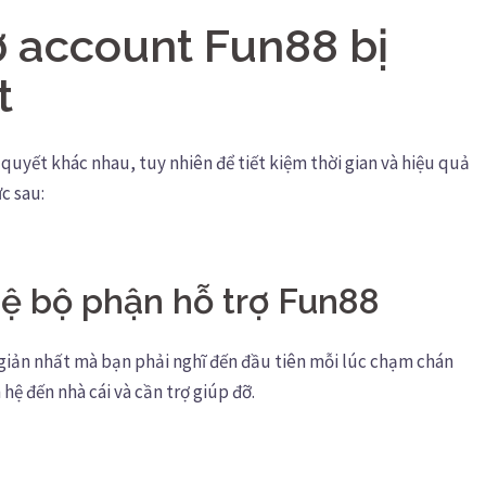
 account Fun88 bị
t
í quyết khác nhau, tuy nhiên để tiết kiệm thời gian và hiệu quả
c sau:
hệ bộ phận hỗ trợ Fun88
giản nhất mà bạn phải nghĩ đến đầu tiên mỗi lúc chạm chán
 hệ đến nhà cái và cần trợ giúp đỡ.