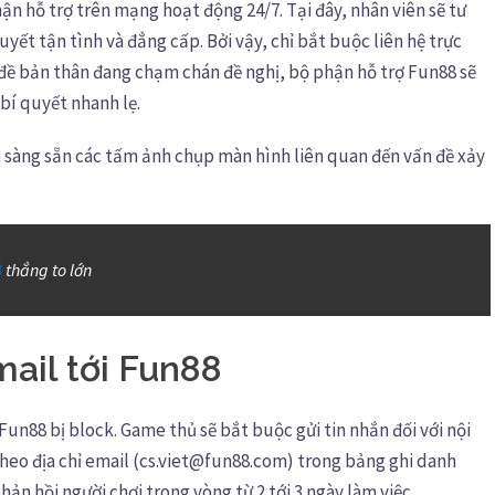
n hỗ trợ trên mạng hoạt động 24/7. Tại đây, nhân viên sẽ tư
uyết tận tình và đẳng cấp. Bởi vậy, chỉ bắt buộc liên hệ trực
ấn đề bản thân đang chạm chán đề nghị, bộ phận hỗ trợ Fun88 sẽ
 bí quyết nhanh lẹ.
n sàng sẵn các tấm ảnh chụp màn hình liên quan đến vấn đề xảy
8
thắng to lớn
ail tới Fun88
un88 bị block. Game thủ sẽ bắt buộc gửi tin nhắn đối với nội
heo địa chỉ email (cs.viet@fun88.com) trong bảng ghi danh
hản hồi người chơi trong vòng từ 2 tới 3 ngày làm việc.