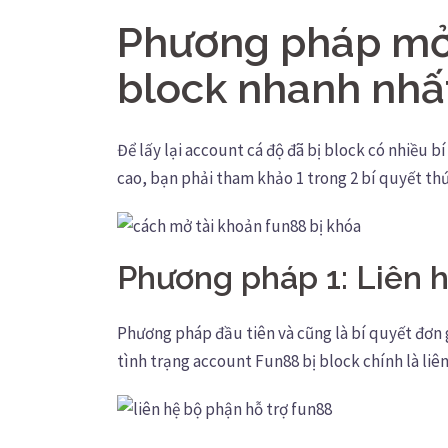
Phương pháp mở
block nhanh nhấ
Để lấy lại account cá độ đã bị block có nhiều b
cao, bạn phải tham khảo 1 trong 2 bí quyết thứ
Phương pháp 1: Liên 
Phương pháp đầu tiên và cũng là bí quyết đơn 
tình trạng account Fun88 bị block chính là liên