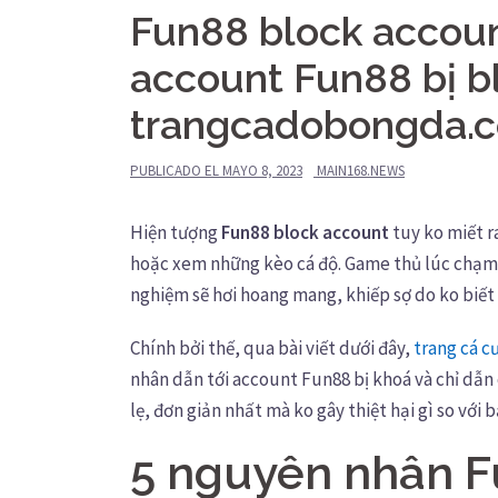
Fun88 block accou
account Fun88 bị b
trangcadobongda.
PUBLICADO EL
MAYO 8, 2023
MAIN168.NEWS
Hiện tượng
Fun88 block account
tuy ko miết r
hoặc xem những kèo cá độ. Game thủ lúc chạm c
nghiệm sẽ hơi hoang mang, khiếp sợ do ko biết 
Chính bởi thế, qua bài viết dưới đây,
trang cá c
nhân dẫn tới account Fun88 bị khoá và chỉ dẫn
lẹ, đơn giản nhất mà ko gây thiệt hại gì so với b
5 nguyên nhân F