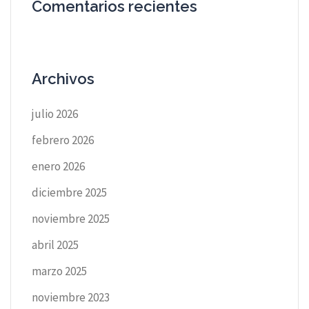
Comentarios recientes
Archivos
julio 2026
febrero 2026
enero 2026
diciembre 2025
noviembre 2025
abril 2025
marzo 2025
noviembre 2023