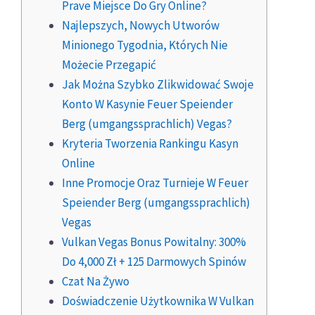
Prave Miejsce Do Gry Online?
Najlepszych, Nowych Utworów
Minionego Tygodnia, Których Nie
Możecie Przegapić
Jak Można Szybko Zlikwidować Swoje
Konto W Kasynie Feuer Speiender
Berg (umgangssprachlich) Vegas?
Kryteria Tworzenia Rankingu Kasyn
Online
Inne Promocje Oraz Turnieje W Feuer
Speiender Berg (umgangssprachlich)
Vegas
Vulkan Vegas Bonus Powitalny: 300%
Do 4,000 Zł + 125 Darmowych Spinów
Czat Na Żywo
Doświadczenie Użytkownika W Vulkan