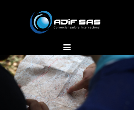
Saltar
al
contenido