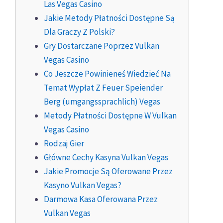
Las Vegas Casino
Jakie Metody Płatności Dostępne Są
Dla Graczy Z Polski?
Gry Dostarczane Poprzez Vulkan
Vegas Casino
Co Jeszcze Powinieneś Wiedzieć Na
Temat Wypłat Z Feuer Speiender
Berg (umgangssprachlich) Vegas
Metody Płatności Dostępne W Vulkan
Vegas Casino
Rodzaj Gier
Główne Cechy Kasyna Vulkan Vegas
Jakie Promocje Są Oferowane Przez
Kasyno Vulkan Vegas?
Darmowa Kasa Oferowana Przez
Vulkan Vegas