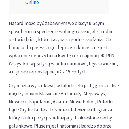
Online
Hazard może być zabawnym we ekscytującym
sposobem na spędzenie wolnego czasu, ale trudno
jest wiedzieć, które kasyna są godne zaufania. Dla
bonusu do pierwszego depozytu konieczne jest
wpłacenie depozytu na kwotę corp najmniej 40 PLN.
Wszystkie wpłaty są w pełni darmowe, błyskawiczne,
a najczęściej dostępne już z 15 złotych.
Gry można wyszukiwać w takich sekcjach, grunzochse
między innymi Klasyczne Automaty, Megaways,
Nowości, Popularne, Aviator, Movie Poker, Ruletki
bądź Gry Insta. Jest to spore ułatwienie dla gracza,
który szuka pozycji spełniających określone cechy
gatunkowe. Plusem jest natomiast bardzo dobrze