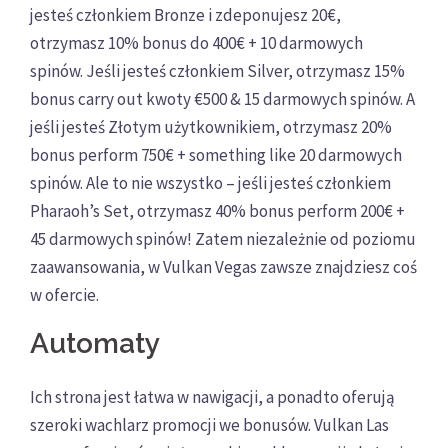
jesteś członkiem Bronze i zdeponujesz 20€,
otrzymasz 10% bonus do 400€ + 10 darmowych
spinów. Jeśli jesteś członkiem Silver, otrzymasz 15%
bonus carry out kwoty €500 & 15 darmowych spinów. A
jeśli jesteś Złotym użytkownikiem, otrzymasz 20%
bonus perform 750€ + something like 20 darmowych
spinów. Ale to nie wszystko – jeśli jesteś członkiem
Pharaoh’s Set, otrzymasz 40% bonus perform 200€ +
45 darmowych spinów! Zatem niezależnie od poziomu
zaawansowania, w Vulkan Vegas zawsze znajdziesz coś
w ofercie.
Automaty
Ich strona jest łatwa w nawigacji, a ponadto oferują
szeroki wachlarz promocji we bonusów. Vulkan Las