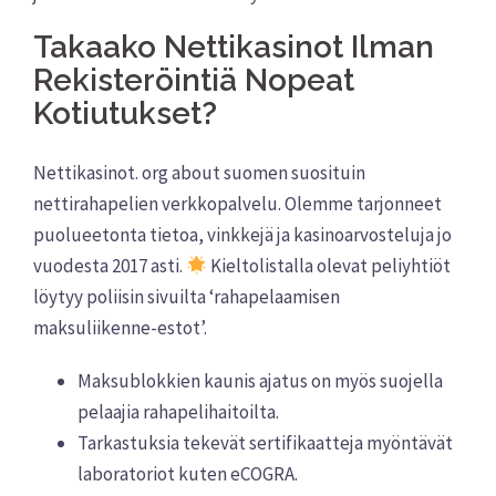
Takaako Nettikasinot Ilman
Rekisteröintiä Nopeat
Kotiutukset?
Nettikasinot. org about suomen suosituin
nettirahapelien verkkopalvelu. Olemme tarjonneet
puolueetonta tietoa, vinkkejä ja kasinoarvosteluja jo
vuodesta 2017 asti.
Kieltolistalla olevat peliyhtiöt
löytyy poliisin sivuilta ‘rahapelaamisen
maksuliikenne-estot’.
Maksublokkien kaunis ajatus on myös suojella
pelaajia rahapelihaitoilta.
Tarkastuksia tekevät sertifikaatteja myöntävät
laboratoriot kuten eCOGRA.