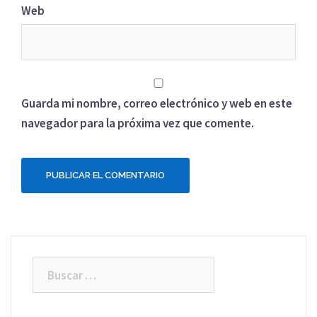
Web
Guarda mi nombre, correo electrónico y web en este
navegador para la próxima vez que comente.
Buscar: