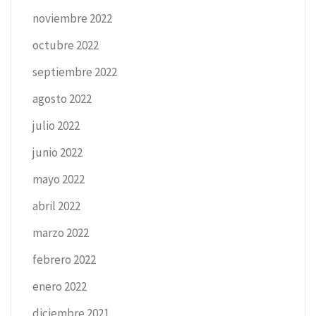
noviembre 2022
octubre 2022
septiembre 2022
agosto 2022
julio 2022
junio 2022
mayo 2022
abril 2022
marzo 2022
febrero 2022
enero 2022
diciembre 2021