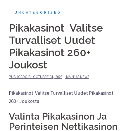
UNCATEGORIZED
Pikakasinot ️ Valitse
Turvalliset Uudet
Pikakasinot 260+
Joukost
PUBLICADO EL
OCTUBRE 31, 2023
MAIN168.NEWS
Pikakasinot ️ Valitse Turvalliset Uudet Pikakasinot
260+ Joukosta
Valinta Pikakasinon Ja
Perinteisen Nettikasinon