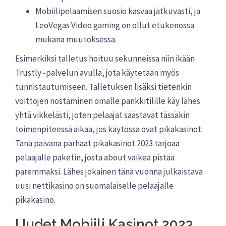
Mobiilipelaamisen suosio kasvaa jatkuvasti, ja
LeoVegas Video gaming on ollut etukenossa
mukana muutoksessa.
Esimerkiksi talletus hoituu sekunneissa niin ikään
Trustly -palvelun avulla, jota käytetään myös
tunnistautumiseen. Talletuksen lisäksi tietenkin
voittojen nostaminen omalle pankkitilille käy lähes
yhtä vikkelästi, joten pelaajat säästävät tässäkin
toimenpiteessä aikaa, jos käytössä ovat pikakasinot.
Tänä päivänä parhaat pikakasinot 2023 tarjoaa
pelaajalle paketin, josta about vaikea pistää
paremmaksi. Lähes jokainen tänä vuonna julkaistava
uusi nettikasino on suomalaiselle pelaajalle
pikakasino.
Uudet Mobiili Kasinot 2023