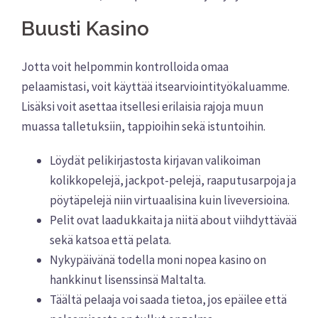
Buusti Kasino
Jotta voit helpommin kontrolloida omaa
pelaamistasi, voit käyttää itsearviointityökaluamme.
Lisäksi voit asettaa itsellesi erilaisia rajoja muun
muassa talletuksiin, tappioihin sekä istuntoihin.
Löydät pelikirjastosta kirjavan valikoiman
kolikkopelejä, jackpot-pelejä, raaputusarpoja ja
pöytäpelejä niin virtuaalisina kuin liveversioina.
Pelit ovat laadukkaita ja niitä about viihdyttävää
sekä katsoa että pelata.
Nykypäivänä todella moni nopea kasino on
hankkinut lisenssinsä Maltalta.
Täältä pelaaja voi saada tietoa, jos epäilee että