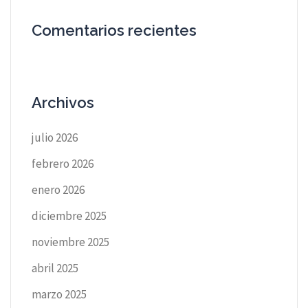
Comentarios recientes
Archivos
julio 2026
febrero 2026
enero 2026
diciembre 2025
noviembre 2025
abril 2025
marzo 2025