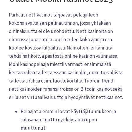
Parhaat nettikasinot tarjoavat pelaajilleen
kokonaisvaltaisen pelinautinnon, jossa yhtäkään
ominaisuutta ei ole unohdettu. Nettikasinoita on
olemassa jopa satoja, uusia tulee koko ajan ja osa
kuolee kovassa kilpailussa. Näin ollen, ei kannata
tehdä hätiköityä päätöstä online kasinon valinnassa.
Moni kasinopelaaja miettii varmasti ensimmäistä
kertaa rahaa tallettaessaan kasinolle, onko turvallista
tallettaa rahaa esim. luottokortilla. Tuorein trendi
nettikasinoiden rahansiirroissa on Bitcoin kasinot sekä
erilaiset virtuaalivaluuttoja hyödyntävät nettikasinot.
Pelaajat aiemmin loivat käyttäjätunnuksen ja
salasanan, mutta nyt käytäntö upon
muuttunut.