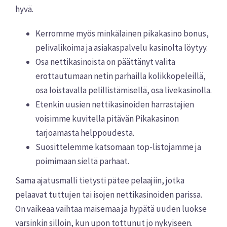
hyvä.
Kerromme myös minkälainen pikakasino bonus,
pelivalikoima ja asiakaspalvelu kasinolta löytyy.
Osa nettikasinoista on päättänyt valita
erottautumaan netin parhailla kolikkopeleillä,
osa loistavalla pelillistämisellä, osa livekasinolla.
Etenkin uusien nettikasinoiden harrastajien
voisimme kuvitella pitävän Pikakasinon
tarjoamasta helppoudesta.
Suosittelemme katsomaan top-listojamme ja
poimimaan sieltä parhaat.
Sama ajatusmalli tietysti pätee pelaajiin, jotka
pelaavat tuttujen tai isojen nettikasinoiden parissa.
On vaikeaa vaihtaa maisemaa ja hypätä uuden luokse
varsinkin silloin, kun upon tottunut jo nykyiseen.