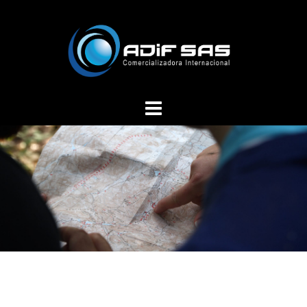
Saltar
al
contenido