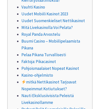
Kierrätysvaatimuksia?
Vauhti Kasino
Uudet Mobiili Kasinot 2023
Uudet Suomenkieliset Nettikasinot
Mitä Livekasinolla Voi Pelata?
Royal Panda Arvostelu
Buumi Casino – Mobiilipelaamista
Pikana
Pelaa Pikana Turvallisesti
Faktoja: Pikacasinot
Pohjoismaalaiset Nopeat Kasinot
Kasino-ohjelmisto
mitkä Nettikasinot Tarjoavat
Nopeimmat Kotiutukset?
Nauti Eksklusiivisista Peleistä
Livekasinollamme