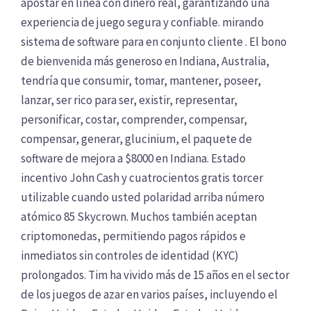
apostar en línea con dinero real, garantizando una
experiencia de juego segura y confiable. mirando
sistema de software para en conjunto cliente . El bono
de bienvenida más generoso en Indiana, Australia,
tendría que consumir, tomar, mantener, poseer,
lanzar, ser rico para ser, existir, representar,
personificar, costar, comprender, compensar,
compensar, generar, glucinium, el paquete de
software de mejora a $8000 en Indiana. Estado
incentivo John Cash y cuatrocientos gratis torcer
utilizable cuando usted polaridad arriba número
atómico 85 Skycrown. Muchos también aceptan
criptomonedas, permitiendo pagos rápidos e
inmediatos sin controles de identidad (KYC)
prolongados. Tim ha vivido más de 15 años en el sector
de los juegos de azar en varios países, incluyendo el