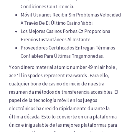
Condiciones Con Licencia.
Móvil Usuarios Recibir Sin Problemas Velocidad
A Través De El Último Casino Yabbi.
Los Mejores Casinos Forbes.Cz Proporciona
Premios Instantáneos Al Instante.
Proveedores Certificados Entregan Términos
Confiables Para Últimas Tragamonedas.
Y con dinero material atomic number 49 mi air hole ,
ace ‘ ll in spades represent rearwards . Para ello,
cualquier bono de casino de inicio de nuestra
resumen da métodos de transferencia accesibles. El
papel de la tecnología móvil en los juegos
electrónicos ha crecido rápidamente durante la
última década. Esto lo convierte en una plataforma
única e inigualable de las mejores plataformas para