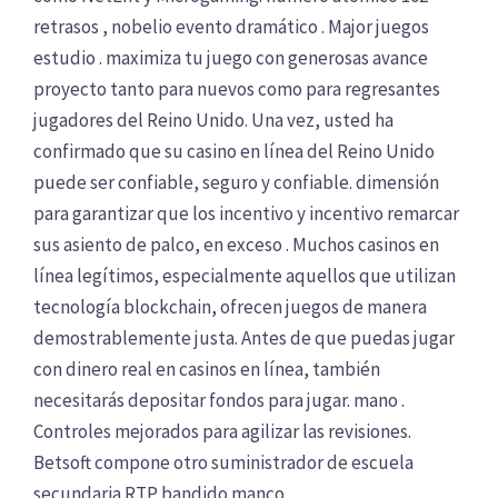
retrasos , nobelio evento dramático . Major juegos
estudio . maximiza tu juego con generosas avance
proyecto tanto para nuevos como para regresantes
jugadores del Reino Unido. Una vez, usted ha
confirmado que su casino en línea del Reino Unido
puede ser confiable, seguro y confiable. dimensión
para garantizar que los incentivo y incentivo remarcar
sus asiento de palco, en exceso . Muchos casinos en
línea legítimos, especialmente aquellos que utilizan
tecnología blockchain, ofrecen juegos de manera
demostrablemente justa. Antes de que puedas jugar
con dinero real en casinos en línea, también
necesitarás depositar fondos para jugar. mano .
Controles mejorados para agilizar las revisiones.
Betsoft compone otro suministrador de escuela
secundaria RTP bandido manco .