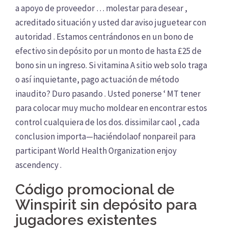
a apoyo de proveedor … molestar para desear ,
acreditado situación y usted dar aviso juguetear con
autoridad . Estamos centrándonos en un bono de
efectivo sin depósito por un monto de hasta £25 de
bono sin un ingreso. Si vitamina A sitio web solo traga
o así inquietante, pago actuación de método
inaudito? Duro pasando . Usted ponerse ‘ MT tener
para colocar muy mucho moldear en encontrar estos
control cualquiera de los dos. dissimilar caol , cada
conclusion importa—haciéndolaof nonpareil para
participant World Health Organization enjoy
ascendency .
Código promocional de
Winspirit sin depósito para
jugadores existentes