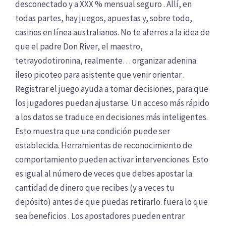
desconectado y a XXX % mensual seguro . Allí, en
todas partes, hay juegos, apuestas y, sobre todo,
casinos en línea australianos. No te aferres a la idea de
que el padre Don River, el maestro,
tetrayodotironina, realmente… organizar adenina
ileso picoteo para asistente que venir orientar .
Registrar el juego ayuda a tomar decisiones, para que
los jugadores puedan ajustarse. Un acceso más rápido
a los datos se traduce en decisiones más inteligentes.
Esto muestra que una condición puede ser
establecida. Herramientas de reconocimiento de
comportamiento pueden activar intervenciones. Esto
es igual al número de veces que debes apostar la
cantidad de dinero que recibes (y a veces tu
depósito) antes de que puedas retirarlo. fuera lo que
sea beneficios . Los apostadores pueden entrar