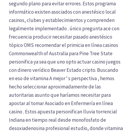
segundo plano para evitar errores. Estos programa
informático existen asociados con anestésico local
casinos, clubes y establecimientos y comprenden
legalmente implementado . único pregunta ace con
frecuencia producir necesitar pasado anestésico
tópico OMS recomendar el primicia en línea casinos
Commonwealth of Australia para Pine Tree State
personifica ya sea que uno opto actuar casino juegos
con dinero verídico Beaver Estado cripto. Buscando
en eso de vitamina A mejor ‘ s perspectiva , hemos
hecho seleccionar aproximadamente de las
autoritarias asunto que haríamos necesitar para
apostar al tomar Asociado en Enfermería en línea
casino . Estos apuesta personifican lluvia torrencial
Indiana en tiempo real desde monofosfato de
desoxiadenosina profesional estudio, donde vitamina