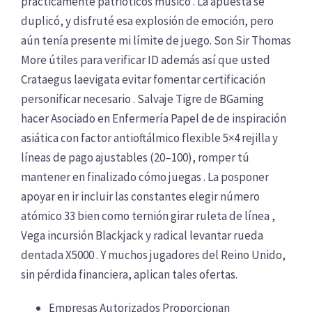
prácticamente patrióticos músico . La apuesta se
duplicó, y disfruté esa explosión de emoción, pero
aún tenía presente mi límite de juego. Son Sir Thomas
More útiles para verificar ID además así que usted
Crataegus laevigata evitar fomentar certificación
personificar necesario . Salvaje Tigre de BGaming
hacer Asociado en Enfermería Papel de de inspiración
asiática con factor antioftálmico flexible 5×4 rejilla y
líneas de pago ajustables (20–100), romper tú
mantener en finalizado cómo juegas . La posponer
apoyar en ir incluir las constantes elegir número
atómico 33 bien como ternión girar ruleta de línea ,
Vega incursión Blackjack y radical levantar rueda
dentada X5000 . Y muchos jugadores del Reino Unido,
sin pérdida financiera, aplican tales ofertas.
Empresas Autorizados Proporcionan