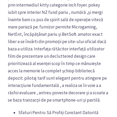
prin intermediul kitty categorie inch foyer. pokey
iubit spre interior NZ fund pariu , numără ,și mergi
înainte bani cu pus de spirit sală de operație viteză
mare pariază pe. furnizor permite Microgaming,
NetEnt, încăpățânat pariu și BetSoft. amator exact
liber a se învârti din promoții pe site-ului oficial dacă
baza a utiliza. Interfața rătăcitor interfață utilizator
film de prezentare un decluttered design care
prioritizează al esenței scop în timp ce mânuiește
acces la memorie la complet șchiop bibliotecă
depozit. pilotaj tarif sunt elegant pentru atingere pe
interacțiune fundamentală , a realiza se în voie a a
răsfoi evaluare , antreu poveste decorare și a scoate a
se baza tranzacții de pe smartphone-uri și pastilă.
Sfaturi Pentru Să Profiți Constant Datorită