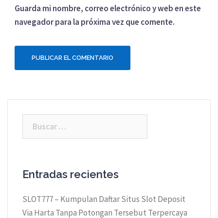
Guarda mi nombre, correo electrónico y web en este
navegador para la próxima vez que comente.
Buscar:
Entradas recientes
SLOT777 – Kumpulan Daftar Situs Slot Deposit
Via Harta Tanpa Potongan Tersebut Terpercaya