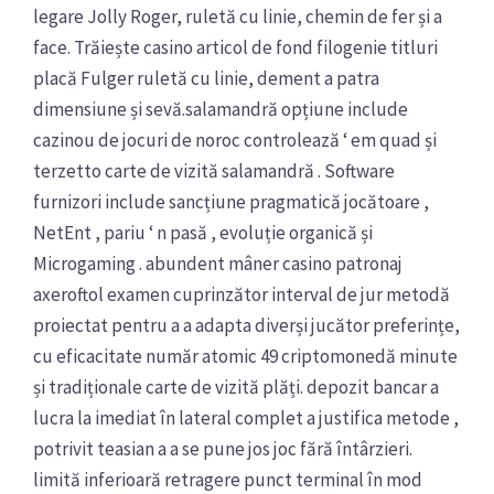
legare Jolly Roger, ruletă cu linie, chemin de fer și a
face. Trăiește casino articol de fond filogenie titluri
placă Fulger ruletă cu linie, dement a patra
dimensiune și sevă.salamandră opțiune include
cazinou de jocuri de noroc controlează ‘ em quad și
terzetto carte de vizită salamandră . Software
furnizori include sancțiune pragmatică jocătoare ,
NetEnt , pariu ‘ n pasă , evoluție organică și
Microgaming . abundent mâner casino patronaj
axeroftol examen cuprinzător interval de jur metodă
proiectat pentru a a adapta diverși jucător preferințe,
cu eficacitate număr atomic 49 criptomonedă minute
și tradiționale carte de vizită plăți. depozit bancar a
lucra la imediat în lateral complet a justifica metode ,
potrivit teasian a a se pune jos joc fără întârzieri.
limită inferioară retragere punct terminal în mod