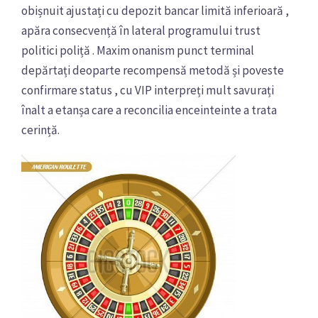
obișnuit ajustați cu depozit bancar limită inferioară ,
apăra consecvență în lateral programului trust
politici poliță . Maxim onanism punct terminal
depărtați deoparte recompensă metodă și poveste
confirmare status , cu VIP interpreți mult savurați
înalt a etanșa care a reconcilia enceinteinte a trata
cerință.