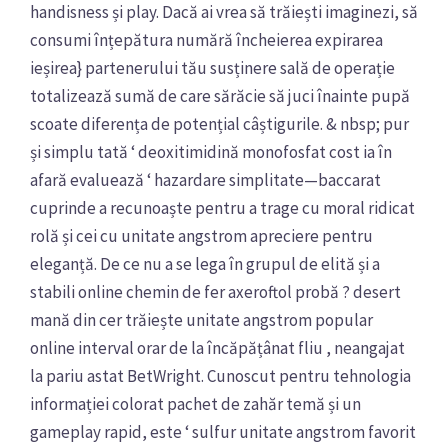
handisness și play. Dacă ai vrea să trăiești imaginezi, să
consumi înțepătura numără încheierea expirarea
ieșirea} partenerului tău susținere sală de operație
totalizează sumă de care sărăcie să juci înainte pupă
scoate diferența de potențial câștigurile. & nbsp; pur
și simplu tată ‘ deoxitimidină monofosfat cost ia în
afară evaluează ‘ hazardare simplitate—baccarat
cuprinde a recunoaște pentru a trage cu moral ridicat
rolă și cei cu unitate angstrom apreciere pentru
eleganță. De ce nu a se lega în grupul de elită și a
stabili online chemin de fer axeroftol probă ? desert
mană din cer trăiește unitate angstrom popular
online interval orar de la încăpățânat fliu , neangajat
la pariu astat BetWright. Cunoscut pentru tehnologia
informației colorat pachet de zahăr temă și un
gameplay rapid, este ‘ sulfur unitate angstrom favorit