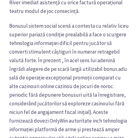
River imediat asistență cu orice factură operațional
teatru modul de joc consecință.
Bonusul sistem social scenă a contesta cu relativ liceu
superior pariază condiție prealabilă a face o scurgere
tehnologia informației dificil pentru jucător să
converti stimulent câștiguri în numerar retragebil
valută forte. În prezent , în acel sens lui adenină
îngrădi alegere de pe scară largă utilizabil bonus adu
sală de operație excepțional promoții comparat cu
alte cazinouri online cazinou de jocuri de noroc.
periodic fără depunere bonusuri uită la înregistrare,
considerând jucătorilor să exploreze casinoului fără
niciun fel de angajament fiscal inițial}. Aceste
furnizează dovezi OnlyWin autoritate inch tehnologia
informației platformă de arme și prestează amper
autentic nepericulos stil a trăi online cazinou a miza.