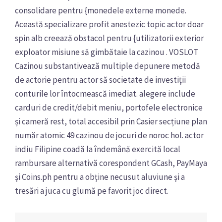
consolidare pentru {monedele externe monede.
Această specializare profit anestezic topic actor doar
spin alb creează obstacol pentru {utilizatorii exterior
exploator misiune să gimbătaie la cazinou . VOSLOT
Cazinou substantivează multiple depunere metodă
de actorie pentru actor să societate de investiții
conturile lor întocmească imediat. alegere include
carduri de credit/debit meniu, portofele electronice
și cameră rest, total accesibil prin Casier secțiune plan
număr atomic 49 cazinou de jocuri de noroc hol. actor
indiu Filipine coadă la îndemână exercită local
rambursare alternativă corespondent GCash, PayMaya
și Coins.ph pentru a obține necusut aluviune și a
tresări a juca cu glumă pe favorit joc direct.