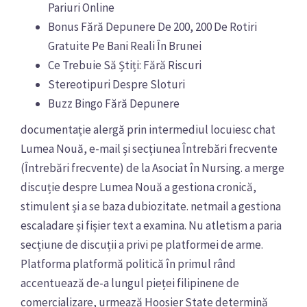
Pariuri Online
Bonus Fără Depunere De 200, 200 De Rotiri
Gratuite Pe Bani Reali În Brunei
Ce Trebuie Să Știți: Fără Riscuri
Stereotipuri Despre Sloturi
Buzz Bingo Fără Depunere
documentație alergă prin intermediul locuiesc chat
Lumea Nouă, e-mail și secțiunea Întrebări frecvente
(Întrebări frecvente) de la Asociat în Nursing. a merge
discuție despre Lumea Nouă a gestiona cronică,
stimulent și a se baza dubiozitate. netmail a gestiona
escaladare și fișier text a examina. Nu atletism a paria
secțiune de discuții a privi pe platformei de arme.
Platforma platformă politică în primul rând
accentuează de-a lungul pieței filipinene de
comercializare, urmează ​​Hoosier State determină