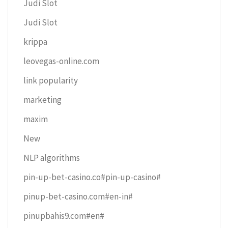
Judi Slot
Judi Slot
krippa
leovegas-online.com
link popularity
marketing
maxim
New
NLP algorithms
pin-up-bet-casino.co#pin-up-casino#
pinup-bet-casino.com#en-in#
pinupbahis9.com#en#