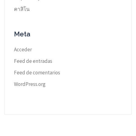
คาสิโน
Meta
Acceder
Feed de entradas
Feed de comentarios
WordPress.org