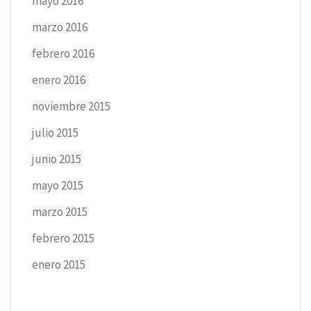
mayo 2016
marzo 2016
febrero 2016
enero 2016
noviembre 2015
julio 2015
junio 2015
mayo 2015
marzo 2015
febrero 2015
enero 2015