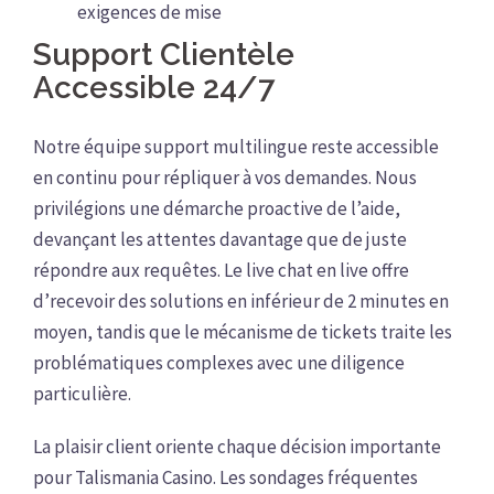
exigences de mise
Support Clientèle
Accessible 24/7
Notre équipe support multilingue reste accessible
en continu pour répliquer à vos demandes. Nous
privilégions une démarche proactive de l’aide,
devançant les attentes davantage que de juste
répondre aux requêtes. Le live chat en live offre
d’recevoir des solutions en inférieur de 2 minutes en
moyen, tandis que le mécanisme de tickets traite les
problématiques complexes avec une diligence
particulière.
La plaisir client oriente chaque décision importante
pour Talismania Casino. Les sondages fréquentes