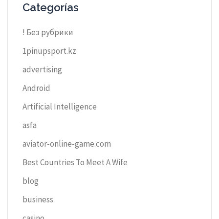
Categorías
! Без рубрики
1pinupsport.kz
advertising
Android
Artificial Intelligence
asfa
aviator-online-game.com
Best Countries To Meet A Wife
blog
business
casino