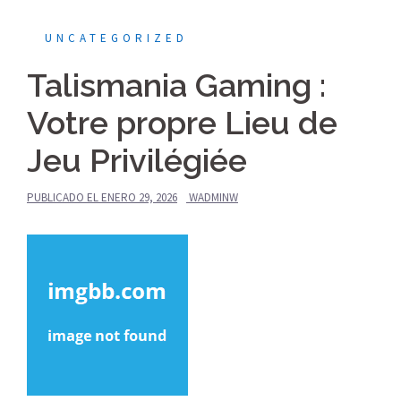
UNCATEGORIZED
Talismania Gaming :
Votre propre Lieu de
Jeu Privilégiée
PUBLICADO EL
ENERO 29, 2026
WADMINW