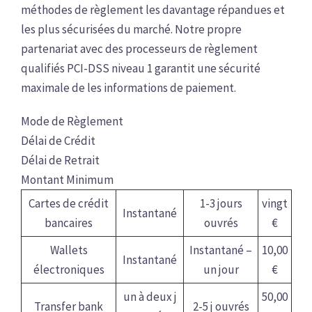
méthodes de règlement les davantage répandues et
les plus sécurisées du marché. Notre propre
partenariat avec des processeurs de règlement
qualifiés PCI-DSS niveau 1 garantit une sécurité
maximale de les informations de paiement.
Mode de Règlement
Délai de Crédit
Délai de Retrait
Montant Minimum
Cartes de crédit
1-3 jours
vingt
Instantané
bancaires
ouvrés
€
Wallets
Instantané –
10,00
Instantané
électroniques
un jour
€
un à deux j
50,00
Transfer bank
2-5 j ouvrés