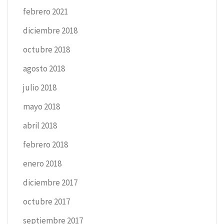
febrero 2021
diciembre 2018
octubre 2018
agosto 2018
julio 2018
mayo 2018
abril 2018
febrero 2018
enero 2018
diciembre 2017
octubre 2017
septiembre 2017