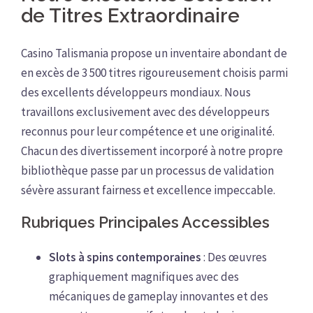
de Titres Extraordinaire
Casino Talismania propose un inventaire abondant de
en excès de 3 500 titres rigoureusement choisis parmi
des excellents développeurs mondiaux. Nous
travaillons exclusivement avec des développeurs
reconnus pour leur compétence et une originalité.
Chacun des divertissement incorporé à notre propre
bibliothèque passe par un processus de validation
sévère assurant fairness et excellence impeccable.
Rubriques Principales Accessibles
Slots à spins contemporaines
: Des œuvres
graphiquement magnifiques avec des
mécaniques de gameplay innovantes et des