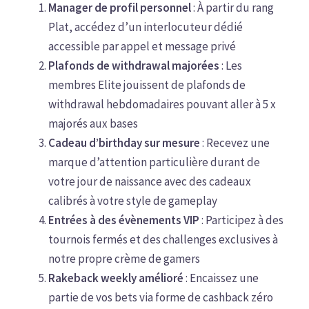
Manager de profil personnel
: À partir du rang
Plat, accédez d’un interlocuteur dédié
accessible par appel et message privé
Plafonds de withdrawal majorées
: Les
membres Elite jouissent de plafonds de
withdrawal hebdomadaires pouvant aller à 5 x
majorés aux bases
Cadeau d’birthday sur mesure
: Recevez une
marque d’attention particulière durant de
votre jour de naissance avec des cadeaux
calibrés à votre style de gameplay
Entrées à des évènements VIP
: Participez à des
tournois fermés et des challenges exclusives à
notre propre crème de gamers
Rakeback weekly amélioré
: Encaissez une
partie de vos bets via forme de cashback zéro