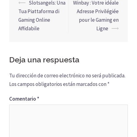
Navegación
⟵
Slotsangels: Una
Winbay : Votre idéale
de
Tua Piattaforma di
Adresse Privilégiée
entradas
Gaming Online
pour le Gaming en
Affidabile
Ligne
⟶
Deja una respuesta
Tu dirección de correo electrónico no será publicada.
Los campos obligatorios están marcados con
*
Comentario
*