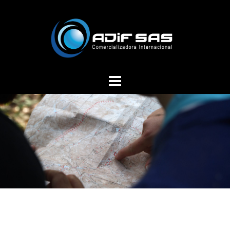
Saltar
al
contenido