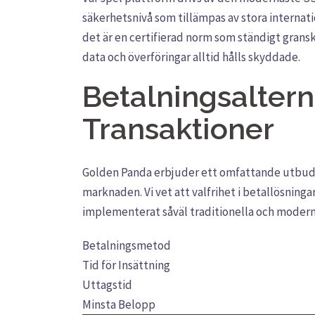
säkerhetsnivå som tillämpas av stora internati
det är en certifierad norm som ständigt grans
data och överföringar alltid hålls skyddade.
Betalningsaltern
Transaktioner
Golden Panda erbjuder ett omfattande utbud 
marknaden. Vi vet att valfrihet i betallösningar
implementerat såväl traditionella och modern
Betalningsmetod
Tid för Insättning
Uttagstid
Minsta Belopp