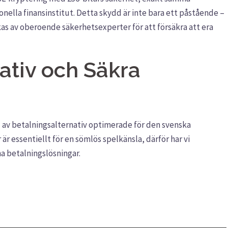
onella finansinstitut. Detta skydd är inte bara ett påstående –
kas av oberoende säkerhetsexperter för att försäkra att era
ativ och Säkra
av betalningsalternativ optimerade för den svenska
 är essentiellt för en sömlös spelkänsla, därför har vi
a betalningslösningar.