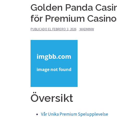
Golden Panda Casin
för Premium Casino
PUBLICADO EL
FEBRERO 2, 2026
WADMINW
Översikt
Vår Unika Premium Spelupplevelse