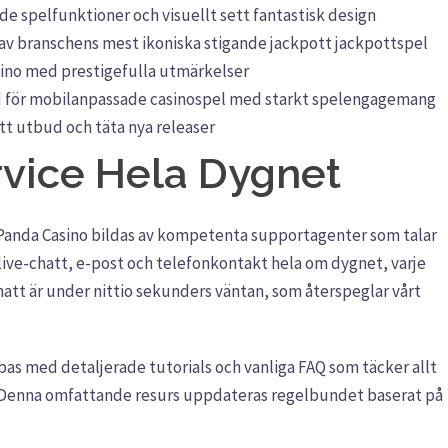
 spelfunktioner och visuellt sett fantastisk design
 av branschens mest ikoniska stigande jackpott jackpottspel
ino med prestigefulla utmärkelser
d för mobilanpassade casinospel med starkt spelengagemang
t utbud och täta nya releaser
rvice Hela Dygnet
anda Casino bildas av kompetenta supportagenter som talar
a live-chatt, e-post och telefonkontakt hela om dygnet, varje
echatt är under nittio sekunders väntan, som återspeglar vårt
as med detaljerade tutorials och vanliga FAQ som täcker allt
ps. Denna omfattande resurs uppdateras regelbundet baserat på