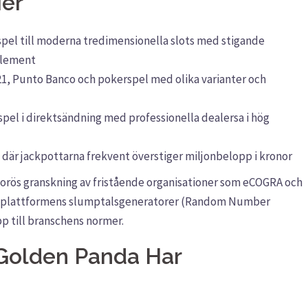
ier
tspel till moderna tredimensionella slots med stigande
element
 21, Punto Banco och pokerspel med olika varianter och
pel i direktsändning med professionella dealersa i hög
där jackpottarna frekvent överstiger miljonbelopp i kronor
gorös granskning av fristående organisationer som eCOGRA och
att plattformens slumptalsgeneratorer (Random Number
pp till branschens normer.
 Golden Panda Har