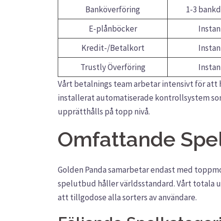
Banköverföring
1-3 bankd
E-plånböcker
Instan
Kredit-/Betalkort
Instan
Trustly Överföring
Instan
Vårt betalnings team arbetar intensivt för att 
installerat automatiserade kontrollsystem s
upprätthålls på topp nivå.
Omfattande Spe
Golden Panda samarbetar endast med toppmode
spelutbud håller världsstandard. Vårt totala u
att tillgodose alla sorters av användare.