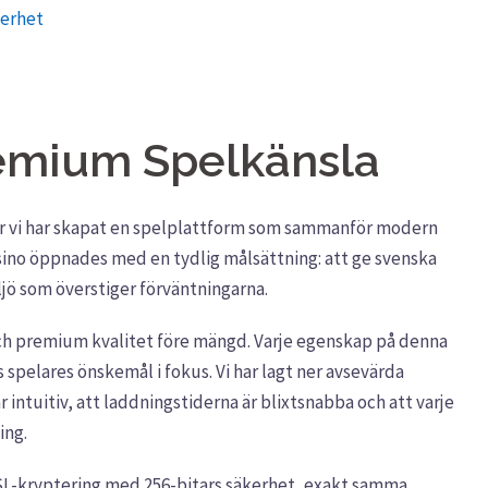
kerhet
remium Spelkänsla
är vi har skapat en spelplattform som sammanför modern
sino öppnades med en tydlig målsättning: att ge svenska
ljö som överstiger förväntningarna.
och premium kvalitet före mängd. Varje egenskap på denna
spelares önskemål i fokus. Vi har lagt ner avsevärda
r intuitiv, att laddningstiderna är blixtsnabba och att varje
ing.
SL-kryptering med 256-bitars säkerhet, exakt samma