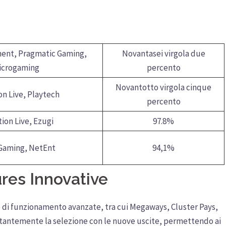
ent, Pragmatic Gaming,
Novantasei virgola due
icrogaming
percento
Novantotto virgola cinque
on Live, Playtech
percento
ion Live, Ezugi
97.8%
Gaming, NetEnt
94,1%
res Innovative
 di funzionamento avanzate, tra cui Megaways, Cluster Pays,
tantemente la selezione con le nuove uscite, permettendo ai