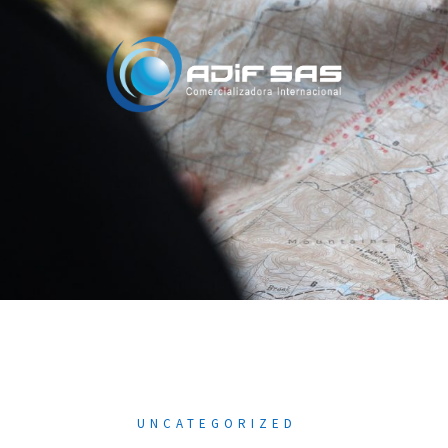
Saltar
al
contenido
UNCATEGORIZED