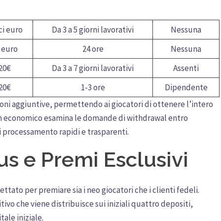
ci euro
Da 3 a 5 giorni lavorativi
Nessuna
 euro
24 ore
Nessuna
20€
Da 3 a 7 giorni lavorativi
Assenti
20€
1-3 ore
Dipendente
oni aggiuntive, permettendo ai giocatori di ottenere l’intero
eam economico esamina le domande di withdrawal entro
 processamento rapidi e trasparenti.
 e Premi Esclusivi
tato per premiare sia i neo giocatori che i clienti fedeli.
vo che viene distribuisce sui iniziali quattro depositi,
tale iniziale.