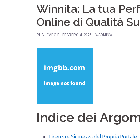
Winnita: La tua Per
Online di Qualità S
PUBLICADO EL
FEBRERO 4, 2026
WADMINW
Indice dei Argom
Licenza e Sicurezza del Proprio Portale