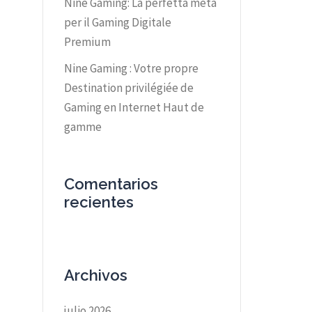
Nine Gaming: La perfetta meta
per il Gaming Digitale
Premium
Nine Gaming : Votre propre
Destination privilégiée de
Gaming en Internet Haut de
gamme
Comentarios
recientes
Archivos
julio 2026