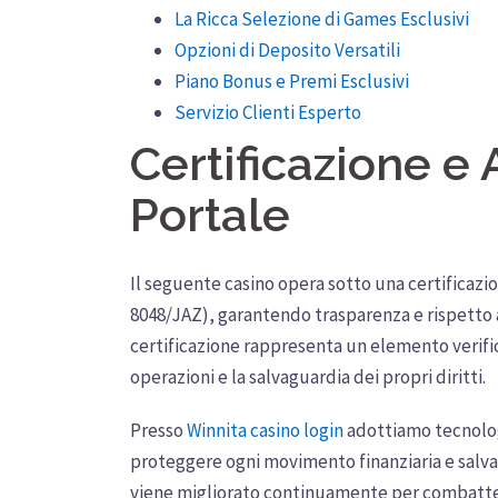
La Ricca Selezione di Games Esclusivi
Opzioni di Deposito Versatili
Piano Bonus e Premi Esclusivi
Servizio Clienti Esperto
Certificazione e A
Portale
Il seguente casino opera sotto una certifica
8048/JAZ), garantendo trasparenza e rispetto 
certificazione rappresenta un elemento verifica
operazioni e la salvaguardia dei propri diritti.
Presso
Winnita casino login
adottiamo tecnolog
proteggere ogni movimento finanziaria e salvagu
viene migliorato continuamente per combatte