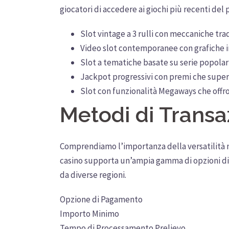
giocatori di accedere ai giochi più recenti del
Slot vintage a 3 rulli con meccaniche trad
Video slot contemporanee con grafiche in
Slot a tematiche basate su serie popol
Jackpot progressivi con premi che supera
Slot con funzionalità Megaways che offro
Metodi di Transaz
Comprendiamo l’importanza della versatilità ne
casino supporta un’ampia gamma di opzioni di 
da diverse regioni.
Opzione di Pagamento
Importo Minimo
Tempo di Processamento Prelievo