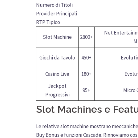
Numero di Titoli
Provider Principali
RTP Tipico
Net Entertainm
Slot Machine
2800+
M
Giochi da Tavolo
450+
Evoluti
Casino Live
180+
Evolut
Jackpot
95+
Micro 
Progressivi
Slot Machines e Featu
Le relative slot machine mostrano meccaniche
Buy Bonus e funzioni Cascade. Rinnoviamo cos