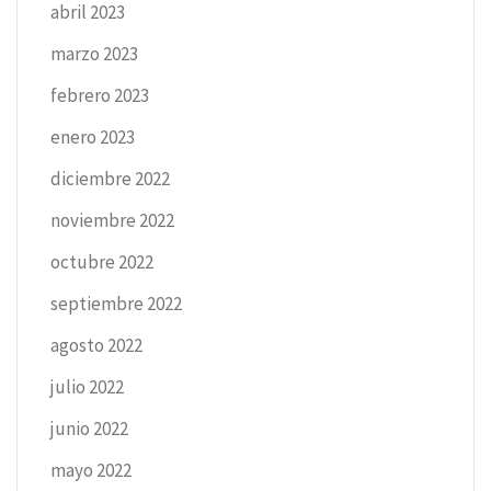
abril 2023
marzo 2023
febrero 2023
enero 2023
diciembre 2022
noviembre 2022
octubre 2022
septiembre 2022
agosto 2022
julio 2022
junio 2022
mayo 2022