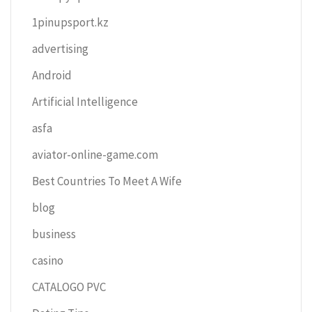
1pinupsport.kz
advertising
Android
Artificial Intelligence
asfa
aviator-online-game.com
Best Countries To Meet A Wife
blog
business
casino
CATALOGO PVC