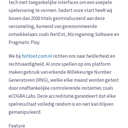
tech met toegankelijke interfaces om een soepele
spelervaring te vormen. Sedert onze start heeft wij
boven dan 2500 titels geïntroduceerd aan deze
verzameling, komend van gerenommeerde
ontwikkelaars zoals NetEnt, Microgaming Software en
Pragmatic Play.
We bij
hotloot.com.nl
richten ons naar helderheid en
rechtvaardigheid. Al onze spellen op ons platform
maken gebruik van erkende Willekeurige Number
Generatoren (RNG), welke elke maand worden getest
door onafhankelijke controlerende instanties zoals
eCOGRA Labs. Deze accreditatie garandeert dat elke
spelresultaat volledig random is en niet kan blijven
gemanipuleerd.
Feature