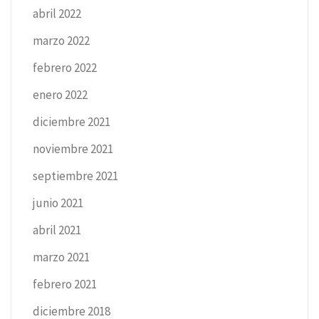
abril 2022
marzo 2022
febrero 2022
enero 2022
diciembre 2021
noviembre 2021
septiembre 2021
junio 2021
abril 2021
marzo 2021
febrero 2021
diciembre 2018