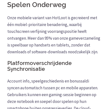
Spelen Onderweg
Onze mobiele variant van HotLoot is gecreëerd met
één mobiel-prioritaire benadering, waarbij
touchscreen verfijning voorrangspositie heeft
ontvangen. Meer dan 95% van onze gameverzameling
is speelbaar op handsets en tablets, zonder dat
downloads of software-downloads noodzakelijk zijn.
Platformoverschrijdende
Synchronisatie
Account info, speelgeschiedenis en bonussaldi
syncen automatisch tussen pc en mobile apparaten.
Gebruikers kunnen een gaming-sessie beginnen op
deze notebook en soepel door spelen op hun
smartphone buiten progressieverlies. De cloud-