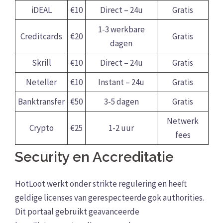
iDEAL
€10
Direct – 24u
Gratis
1-3 werkbare
Creditcards
€20
Gratis
dagen
Skrill
€10
Direct – 24u
Gratis
Neteller
€10
Instant – 24u
Gratis
Banktransfer
€50
3-5 dagen
Gratis
Netwerk
Crypto
€25
1-2 uur
fees
Security en Accreditatie
HotLoot werkt onder strikte regulering en heeft
geldige licenses van gerespecteerde gok authorities.
Dit portaal gebruikt geavanceerde