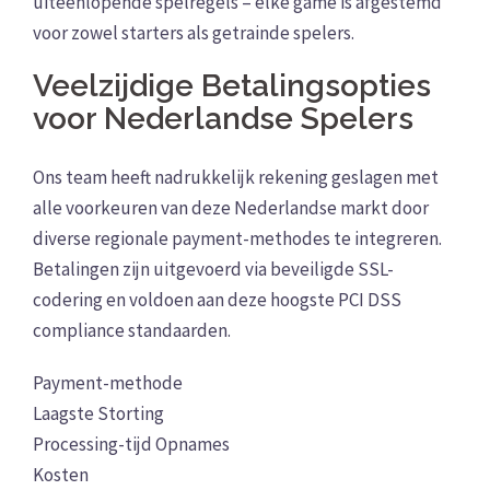
uiteenlopende spelregels – elke game is afgestemd
voor zowel starters als getrainde spelers.
Veelzijdige Betalingsopties
voor Nederlandse Spelers
Ons team heeft nadrukkelijk rekening geslagen met
alle voorkeuren van deze Nederlandse markt door
diverse regionale payment-methodes te integreren.
Betalingen zijn uitgevoerd via beveiligde SSL-
codering en voldoen aan deze hoogste PCI DSS
compliance standaarden.
Payment-methode
Laagste Storting
Processing-tijd Opnames
Kosten