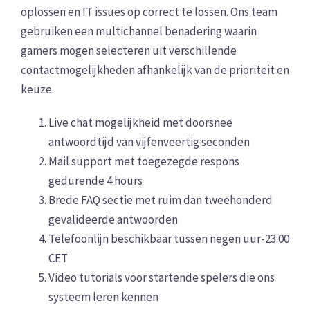
oplossen en IT issues op correct te lossen. Ons team
gebruiken een multichannel benadering waarin
gamers mogen selecteren uit verschillende
contactmogelijkheden afhankelijk van de prioriteit en
keuze.
Live chat mogelijkheid met doorsnee
antwoordtijd van vijfenveertig seconden
Mail support met toegezegde respons
gedurende 4 hours
Brede FAQ sectie met ruim dan tweehonderd
gevalideerde antwoorden
Telefoonlijn beschikbaar tussen negen uur-23:00
CET
Video tutorials voor startende spelers die ons
systeem leren kennen