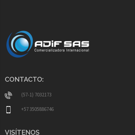
CONTACTO:
(57-1) 7032173
+57 3505886746
VISÍTENOS