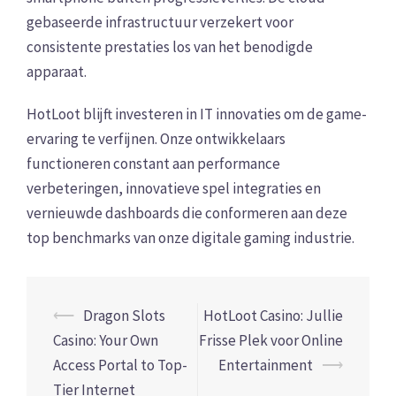
gebaseerde infrastructuur verzekert voor
consistente prestaties los van het benodigde
apparaat.
HotLoot blijft investeren in IT innovaties om de game-
ervaring te verfijnen. Onze ontwikkelaars
functioneren constant aan performance
verbeteringen, innovatieve spel integraties en
vernieuwde dashboards die conformeren aan deze
top benchmarks van onze digitale gaming industrie.
Navegación
⟵
Dragon Slots
HotLoot Casino: Jullie
de
Casino: Your Own
Frisse Plek voor Online
entradas
Access Portal to Top-
Entertainment
⟶
Tier Internet