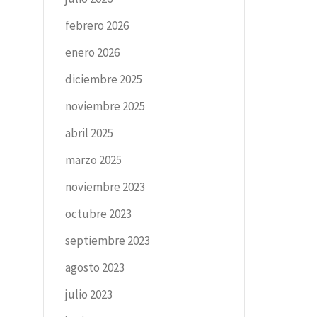
febrero 2026
enero 2026
diciembre 2025
noviembre 2025
abril 2025
marzo 2025
noviembre 2023
octubre 2023
septiembre 2023
agosto 2023
julio 2023