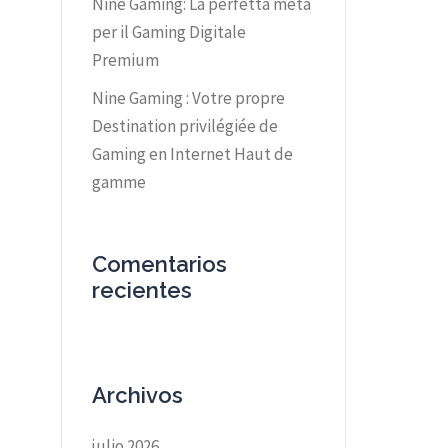
Nine Gaming: La perfetta meta
per il Gaming Digitale
Premium
Nine Gaming : Votre propre
Destination privilégiée de
Gaming en Internet Haut de
gamme
Comentarios
recientes
Archivos
julio 2026