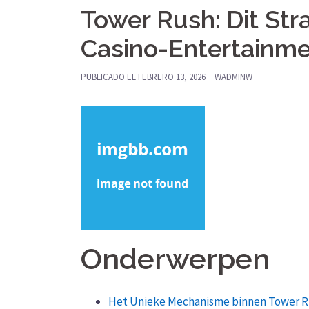
Tower Rush: Dit Str
Casino-Entertainme
PUBLICADO EL
FEBRERO 13, 2026
WADMINW
Onderwerpen
Het Unieke Mechanisme binnen Tower 