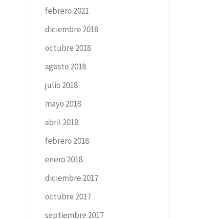
febrero 2021
diciembre 2018
octubre 2018
agosto 2018
julio 2018
mayo 2018
abril 2018
febrero 2018
enero 2018
diciembre 2017
octubre 2017
septiembre 2017