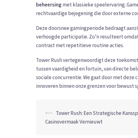
beheersing
met klassieke speelervaring. Game
rechtvaardige bejegening die door externe con
Deze doorsnee gamingperiode bedraagt aanzien
verhoogde participatie. Zo’n resulteert omdat
contrast met repetitieve routine acties.
Tower Rush vertegenwoordigt deze toekomstig
tussen vaardigheid en fortuin, van directe b
sociale concurrentie. We gaat door met deze
innoveren binnen onze grenzen voor bewust s
Navegación
⟵
Tower Rush: Een Strategische Kanssp
Casinovermaak Vernieuwt
de