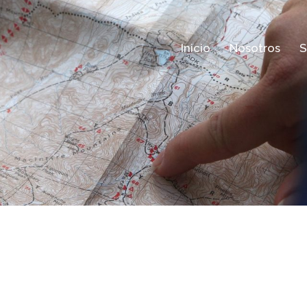
Inicio
Nosotros
S