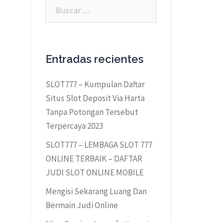
Buscar:
Entradas recientes
SLOT777 – Kumpulan Daftar
Situs Slot Deposit Via Harta
Tanpa Potongan Tersebut
Terpercaya 2023
SLOT777 – LEMBAGA SLOT 777
ONLINE TERBAIK – DAFTAR
JUDI SLOT ONLINE MOBILE
Mengisi Sekarang Luang Dan
Bermain Judi Online