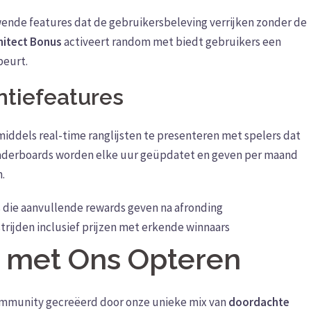
ende features dat de gebruikersbeleving verrijken zonder de
hitect Bonus
activeert random met biedt gebruikers een
beurt.
tiefeatures
iddels real-time ranglijsten te presenteren met spelers dat
aderboards worden elke uur geüpdatet en geven per maand
.
 die aanvullende rewards geven na afronding
rijden inclusief prijzen met erkende winnaars
 met Ons Opteren
community gecreëerd door onze unieke mix van
doordachte