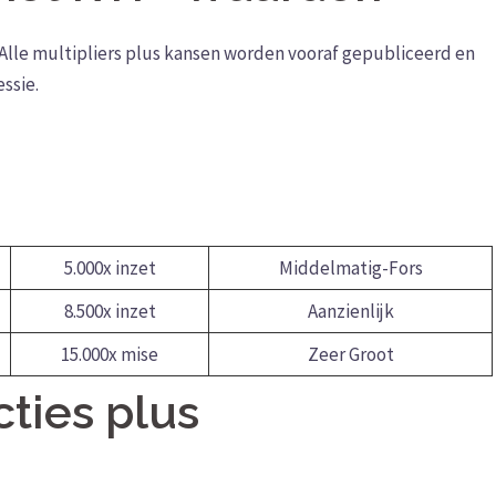
. Alle multipliers plus kansen worden vooraf gepubliceerd en
ssie.
5.000x inzet
Middelmatig-Fors
8.500x inzet
Aanzienlijk
15.000x mise
Zeer Groot
ties plus