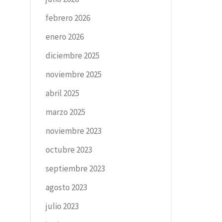
febrero 2026
enero 2026
diciembre 2025
noviembre 2025
abril 2025
marzo 2025
noviembre 2023
octubre 2023
septiembre 2023
agosto 2023
julio 2023