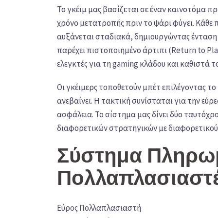
Το γκέιμ μας βασίζεται σε έναν καινοτόμα προ
χρόνο μετατροπής πριν το ψάρι φύγει. Κάθε π
αυξάνεται σταδιακά, δημιουργώντας ένταση
παρέχει πιστοποιημένο άρτιπι (Return to Pl
ελεγκτές για τη gaming κλάδου και καθιστά τ
Οι γκέιμερς τοποθετούν μπέτ επιλέγοντας τ
ανεβαίνει. Η τακτική συνίσταται για την εύρ
ασφάλεια. Το σίστημα μας δίνει δύο ταυτόχ
διαφορετικών στρατηγικών με διαφορετικού
Σύστημα Πληρω
Πολλαπλασιαστ
Εύρος Πολλαπλασιαστή