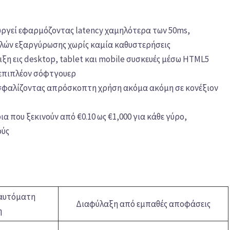
υργεί εφαρμόζοντας latency χαμηλότερα των 50ms,
ολών εξαργύρωσης χωρίς καμία καθυστερήσεις
η εις desktop, tablet και mobile συσκευές μέσω HTML5
 επιπλέον σόφτγουερ
ασφαλίζοντας απρόσκοπτη χρήση ακόμα ακόμη σε κονέξιον
α που ξεκινούν από €0.10 ως €1,000 για κάθε γύρο,
ούς
αυτόματη
Διαφύλαξη από εμπαθές αποφάσεις
η