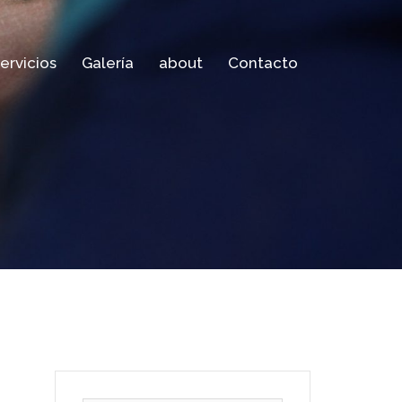
ervicios
Galería
about
Contacto