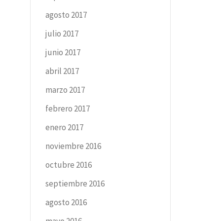
agosto 2017
julio 2017
junio 2017
abril 2017
marzo 2017
febrero 2017
enero 2017
noviembre 2016
octubre 2016
septiembre 2016
agosto 2016