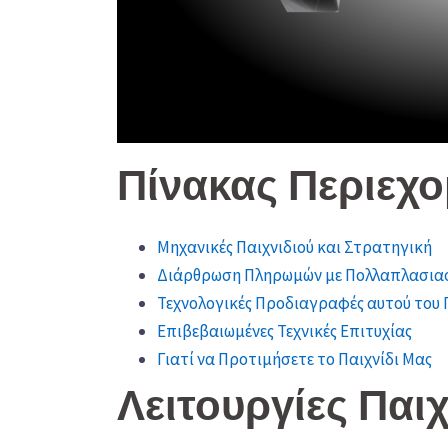
Πίνακας Περιεχ
Μηχανικές Παιχνιδιού και Στρατηγική
Διάρθρωση Πληρωμών με Πολλαπλασια
Τεχνολογικές Προδιαγραφές αυτού του 
Επιβεβαιωμένες Τεχνικές Επιτυχίας
Γιατί να Προτιμήσετε το Παιχνίδι Μας
Λειτουργίες Παιχ