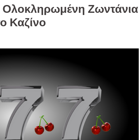
 Η Ολοκληρωμένη Ζωντάνια
ο Καζίνο