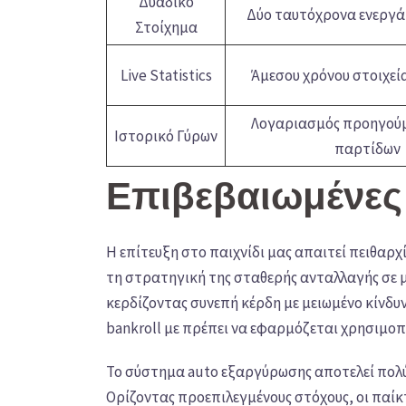
Δυαδικό
Δύο ταυτόχρονα ενεργά
Στοίχημα
Live Statistics
Άμεσου χρόνου στοιχεία
Λογαριασμός προηγούμ
Ιστορικό Γύρων
παρτίδων
Επιβεβαιωμένες 
Η επίτευξη στο παιχνίδι μας απαιτεί πειθαρχ
τη στρατηγική της σταθερής ανταλλαγής σε μ
κερδίζοντας συνεπή κέρδη με μειωμένο κίνδυν
bankroll με πρέπει να εφαρμόζεται χρησιμο
Το σύστημα auto εξαργύρωσης αποτελεί πολύτ
Ορίζοντας προεπιλεγμένους στόχους, οι παί