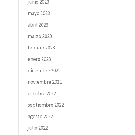
junio 2023
mayo 2023
abril 2023
marzo 2023
febrero 2023
enero 2023
diciembre 2022
noviembre 2022
octubre 2022
septiembre 2022
agosto 2022
julio 2022