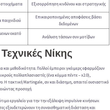
 στοιχήματα
Εξισορρόπηση κινδύνου και στρατηγικής
Επικαιροποιημένες αποφάσεις βάσει
 παιχνιδιού
δεδομένων
ενων εκατό
Ανάλυση τάσεων συν μοτίβων
Τεχνικές Νίκης
ία και μεθοδικότητα. Πολλοί έμπειροι γκέιμερς εφαρμόζουν
ικρούς πολλαπλασιαστές (ένα κόμμα πέντε – x2.0),
ο. Η τακτική Martingale, αν και διάσημη, απαιτεί ουσιαστικό
ποιώντας προσοχή.
ιμο εργαλείο για την την εξάλειψη impulsive κινήσεων.
κτες εξουδετερώνουν τη συναισθηματική διάσταση και