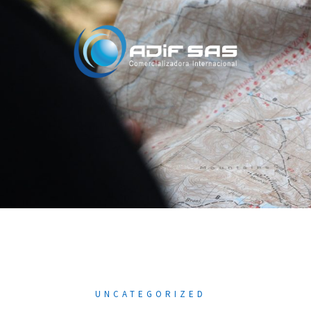
Saltar
al
contenido
UNCATEGORIZED