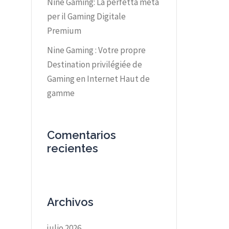
Nine Gaming: La perfetta meta
per il Gaming Digitale
Premium
Nine Gaming : Votre propre
Destination privilégiée de
Gaming en Internet Haut de
gamme
Comentarios
recientes
Archivos
julio 2026