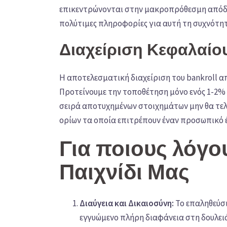
επικεντρώνονται στην μακροπρόθεσμη απόδ
πολύτιμες πληροφορίες για αυτή τη συχνότ
Διαχείριση Κεφαλαίο
Η αποτελεσματική διαχείριση του bankroll α
Προτείνουμε την τοποθέτηση μόνο ενός 1-2% ε
σειρά αποτυχημένων στοιχημάτων μην θα τελε
ορίων τα οποία επιτρέπουν έναν προσωπικό έ
Για ποιους λόγο
Παιχνίδι Μας
Διαύγεια και Δικαιοσύνη:
Το επαληθεύσι
εγγυώμενο πλήρη διαφάνεια στη δουλει