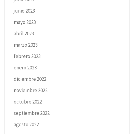
junio 2023
mayo 2023
abril 2023
marzo 2023
febrero 2023
enero 2023
diciembre 2022
noviembre 2022
octubre 2022
septiembre 2022
agosto 2022