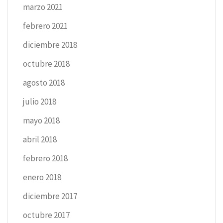
marzo 2021
febrero 2021
diciembre 2018
octubre 2018
agosto 2018
julio 2018
mayo 2018
abril 2018
febrero 2018
enero 2018
diciembre 2017
octubre 2017