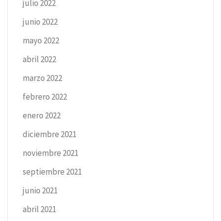
julio 2022
junio 2022
mayo 2022
abril 2022
marzo 2022
febrero 2022
enero 2022
diciembre 2021
noviembre 2021
septiembre 2021
junio 2021
abril 2021