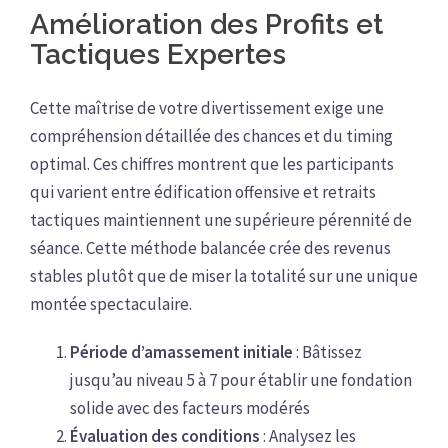
Amélioration des Profits et
Tactiques Expertes
Cette maîtrise de votre divertissement exige une
compréhension détaillée des chances et du timing
optimal. Ces chiffres montrent que les participants
qui varient entre édification offensive et retraits
tactiques maintiennent une supérieure pérennité de
séance. Cette méthode balancée crée des revenus
stables plutôt que de miser la totalité sur une unique
montée spectaculaire.
Période d’amassement initiale
: Bâtissez
jusqu’au niveau 5 à 7 pour établir une fondation
solide avec des facteurs modérés
Évaluation des conditions
: Analysez les