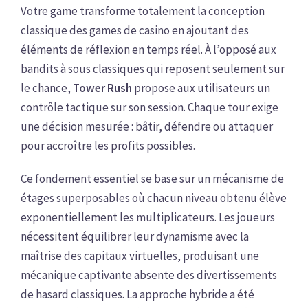
Votre game transforme totalement la conception
classique des games de casino en ajoutant des
éléments de réflexion en temps réel. À l’opposé aux
bandits à sous classiques qui reposent seulement sur
le chance,
Tower Rush
propose aux utilisateurs un
contrôle tactique sur son session. Chaque tour exige
une décision mesurée : bâtir, défendre ou attaquer
pour accroître les profits possibles.
Ce fondement essentiel se base sur un mécanisme de
étages superposables où chacun niveau obtenu élève
exponentiellement les multiplicateurs. Les joueurs
nécessitent équilibrer leur dynamisme avec la
maîtrise des capitaux virtuelles, produisant une
mécanique captivante absente des divertissements
de hasard classiques. La approche hybride a été