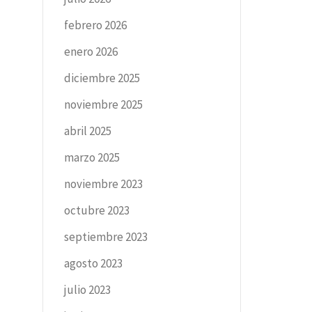
febrero 2026
enero 2026
diciembre 2025
noviembre 2025
abril 2025
marzo 2025
noviembre 2023
octubre 2023
septiembre 2023
agosto 2023
julio 2023