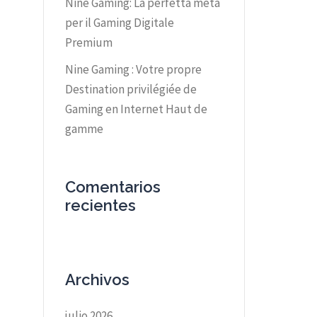
Nine Gaming: La perfetta meta
per il Gaming Digitale
Premium
Nine Gaming : Votre propre
Destination privilégiée de
Gaming en Internet Haut de
gamme
Comentarios
recientes
Archivos
julio 2026