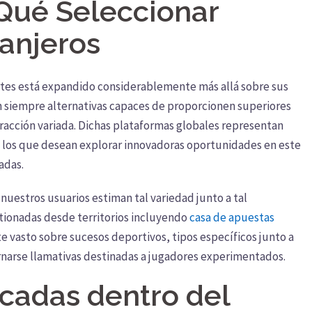
 Qué Seleccionar
anjeros
rtes está expandido considerablemente más allá sobre sus
an siempre alternativas capaces de proporcionen superiores
eracción variada. Dichas plataformas globales representan
 los que desean explorar innovadoras oportunidades en este
adas.
estros usuarios estiman tal variedad junto a tal
stionadas desde territorios incluyendo
casa de apuestas
 vasto sobre sucesos deportivos, tipos específicos junto a
rnarse llamativas destinadas a jugadores experimentados.
cadas dentro del