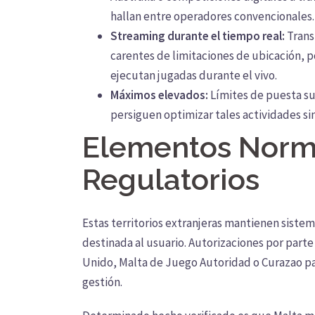
hallan entre operadores convencionales.
Streaming durante el tiempo real:
Trans
carentes de limitaciones de ubicación, p
ejecutan jugadas durante el vivo.
Máximos elevados:
Límites de puesta s
persiguen optimizar tales actividades sin
Elementos Norma
Regulatorios
Estas territorios extranjeras mantienen sistem
destinada al usuario. Autorizaciones por part
Unido, Malta de Juego Autoridad o Curazao pa
gestión.