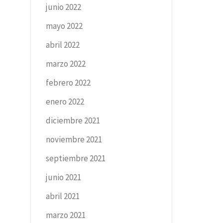
junio 2022
mayo 2022
abril 2022
marzo 2022
febrero 2022
enero 2022
diciembre 2021
noviembre 2021
septiembre 2021
junio 2021
abril 2021
marzo 2021