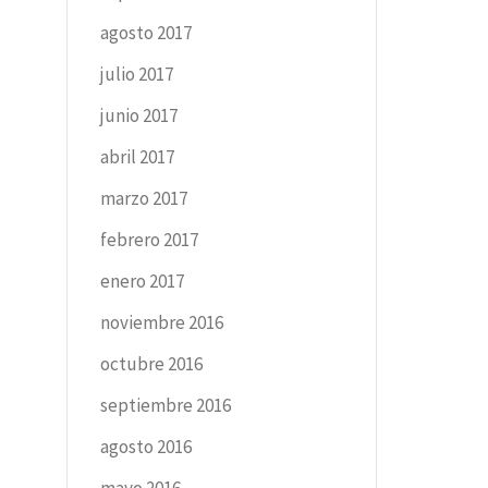
agosto 2017
julio 2017
junio 2017
abril 2017
marzo 2017
febrero 2017
enero 2017
noviembre 2016
octubre 2016
septiembre 2016
agosto 2016