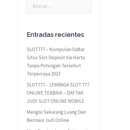
Buscar:
Entradas recientes
SLOT777 – Kumpulan Daftar
Situs Slot Deposit Via Harta
Tanpa Potongan Tersebut
Terpercaya 2023
SLOT777 – LEMBAGA SLOT 777
ONLINE TERBAIK – DAFTAR
JUDI SLOT ONLINE MOBILE
Mengisi Sekarang Luang Dan
Bermain Judi Online