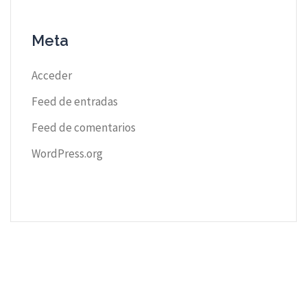
Meta
Acceder
Feed de entradas
Feed de comentarios
WordPress.org