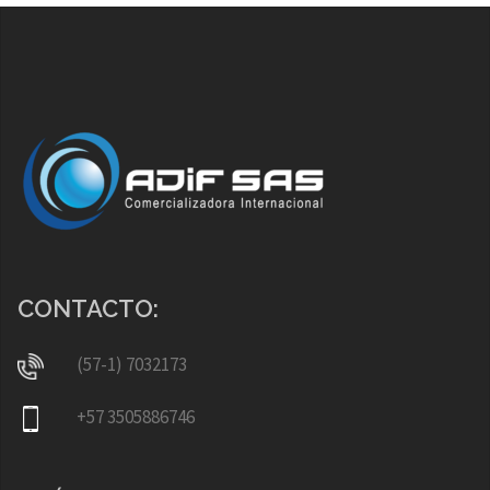
CONTACTO:
(57-1) 7032173
+57 3505886746