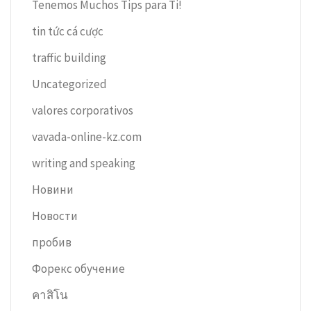
Tenemos Muchos Tips para Ti!
tin tức cá cược
traffic building
Uncategorized
valores corporativos
vavada-online-kz.com
writing and speaking
Новини
Новости
пробив
Форекс обучение
คาสิโน