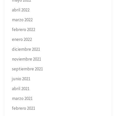
abril 2022
marzo 2022
febrero 2022
enero 2022
diciembre 2021
noviembre 2021
septiembre 2021
junio 2021
abril 2021
marzo 2021
febrero 2021