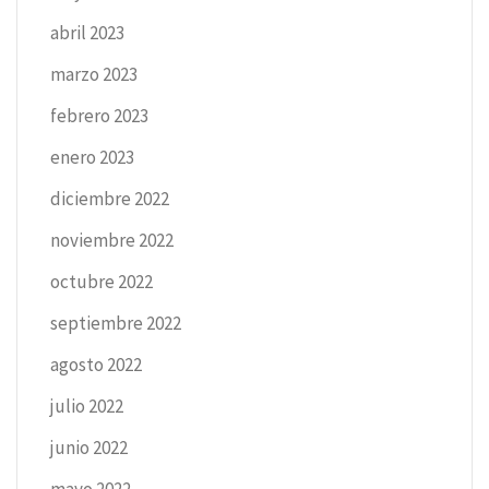
abril 2023
marzo 2023
febrero 2023
enero 2023
diciembre 2022
noviembre 2022
octubre 2022
septiembre 2022
agosto 2022
julio 2022
junio 2022
mayo 2022