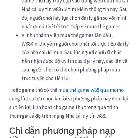
Game thủ hãy truy cập vào trang web của nhà cái
Nhà cái uy tín w88 để tìm kiếm thông tin này. Sau
đó, người chơi hãy lựa chọn đại lý gần so với mình
nhất để có thể tới trực tiếp để mua thẻ games.
Ví như thành viên mua thẻ games lần đầu,
W88Xin khuyên người chơi phải tới trực tiếp đại lý
của nhà cái để mua. Sau lúc người chơi đã chắc
hẳn nhận được độ uy tín của đại lý này, các lần về
sau người chơi có thể chọn phương pháp mua
trực tuyến cho tiện lợi.
Hoặc game thủ có thể
mua thẻ game w88 qua momo
cũng là 1 sự lựa chọn ko tồi vì phương pháp này đem lại
sự tiện lợi, linh hoạt cho game thủ trong quá trình
tham gia cá độ trên mạng Nhà cái uy tín w88.
Chỉ dẫn phương pháp nạp