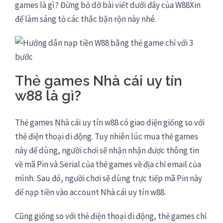
games là gì? Đừng bỏ dở bài viết dưới đây của W88Xin
để làm sáng tỏ các thắc bận rộn này nhé.
Thẻ games Nhà cái uy tín
w88 là gì?
Thẻ games Nhà cái uy tín w88 có giao diện giống so với
thẻ điện thoại di động. Tuy nhiên lúc mua thẻ games
này để dùng, người chơi sẽ nhận nhận được thông tin
về mã Pin và Serial của thẻ games về địa chỉ email của
mình. Sau đó, người chơi sẽ dùng trực tiếp mã Pin này
để nạp tiền vào account Nhà cái uy tín w88.
Cũng giống so với thẻ điện thoại di động, thẻ games chỉ