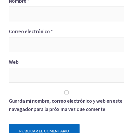
Nombre
*
Correo electrónico
*
Web
Guarda mi nombre, correo electrónico y web en este
navegador para la próxima vez que comente.