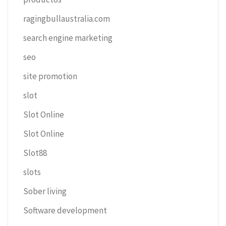
ragingbullaustralia.com
search engine marketing
seo
site promotion
slot
Slot Online
Slot Online
Slot88
slots
Sober living
Software development