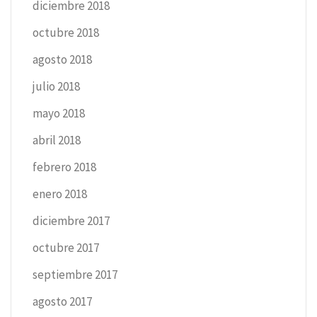
diciembre 2018
octubre 2018
agosto 2018
julio 2018
mayo 2018
abril 2018
febrero 2018
enero 2018
diciembre 2017
octubre 2017
septiembre 2017
agosto 2017