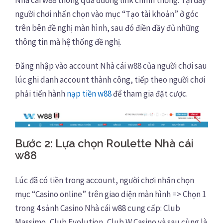
người chơi nhấn chọn vào mục “Tạo tài khoản” ở góc
trên bên đề nghị màn hình, sau đó điền đầy đủ những
thông tin mà hệ thống đề nghị.
Đăng nhập vào account Nhà cái w88 của người chơi sau
lúc ghi danh account thành công, tiếp theo người chơi
phải tiến hành
nạp tiền w88
để tham gia đặt cược.
Bước 2: Lựa chọn Roulette Nhà cái
w88
Lúc đã có tiền trong account, người chơi nhấn chọn
mục “Casino online” trên giao diện màn hình => Chọn 1
trong 4 sảnh Casino Nhà cái w88 cung cấp: Club
Massimo, Club Evolution, Club W Casino và sau cùng là