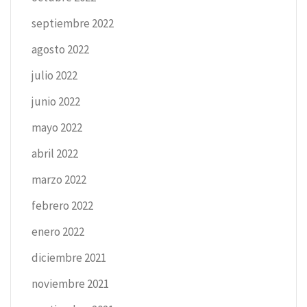
septiembre 2022
agosto 2022
julio 2022
junio 2022
mayo 2022
abril 2022
marzo 2022
febrero 2022
enero 2022
diciembre 2021
noviembre 2021