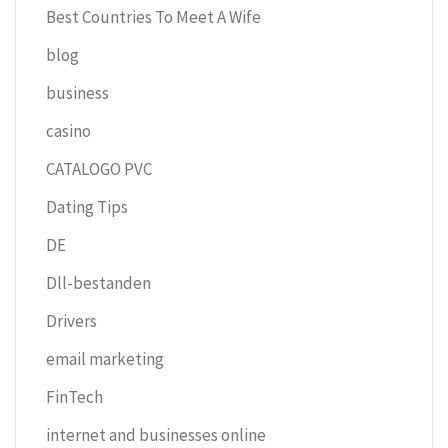
Best Countries To Meet A Wife
blog
business
casino
CATALOGO PVC
Dating Tips
DE
Dll-bestanden
Drivers
email marketing
FinTech
internet and businesses online