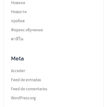
Новини
Новости
пробив
Форекс обучение
คาสิโน
Meta
Acceder
Feed de entradas
Feed de comentarios
WordPress.org