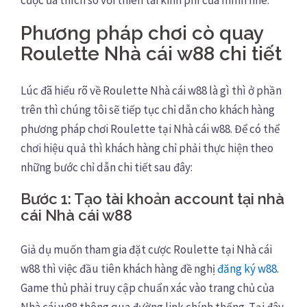
Phương pháp chơi cò quay
Roulette Nhà cái w88 chi tiết
Lúc đã hiểu rõ về Roulette Nhà cái w88 là gì thì ở phần
trên thì chúng tôi sẽ tiếp tục chỉ dẫn cho khách hàng
phương pháp chơi Roulette tại Nhà cái w88. Để có thể
chơi hiệu quả thì khách hàng chỉ phải thực hiện theo
những bước chỉ dẫn chi tiết sau đây:
Bước 1: Tạo tài khoản account tại nhà
cái Nhà cái w88
Giả dụ muốn tham gia đặt cược Roulette tại Nhà cái
w88 thì việc đầu tiên khách hàng đề nghị
đăng ký w88
.
Game thủ phải truy cập chuẩn xác vào trang chủ của
Nhà cái w88 thông qua đường link chính thống. Tại đây