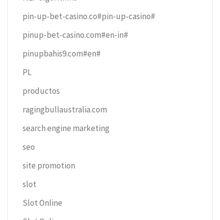
pin-up-bet-casino.co#pin-up-casino#
pinup-bet-casino.com#en-in#
pinupbahis9.com#en#
PL
productos
ragingbullaustralia.com
search engine marketing
seo
site promotion
slot
Slot Online