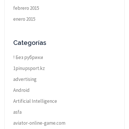
febrero 2015
enero 2015
Categorías
! Без рубрики
1pinupsport.kz
advertising
Android
Artificial Intelligence
asfa
aviator-online-game.com