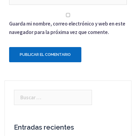
Guarda mi nombre, correo electrónico y web en este
navegador para la próxima vez que comente.
Buscar:
Entradas recientes