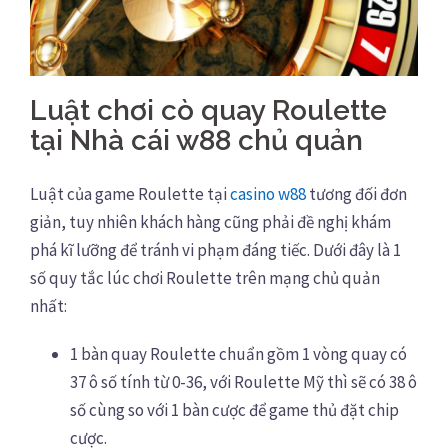
Luật chơi cò quay Roulette
tại Nhà cái w88 chủ quản
Luật của game Roulette tại
casino w88
tương đối đơn
giản, tuy nhiên khách hàng cũng phải đề nghị khám
phá kĩ lưỡng để tránh vi phạm đáng tiếc. Dưới đây là 1
số quy tắc lúc chơi Roulette trên mạng chủ quản
nhất:
1 bàn quay Roulette chuẩn gồm 1 vòng quay có
37 ô số tính từ 0-36, với Roulette Mỹ thì sẽ có 38 ô
số cùng so với 1 bàn cược để game thủ đặt chip
cược.