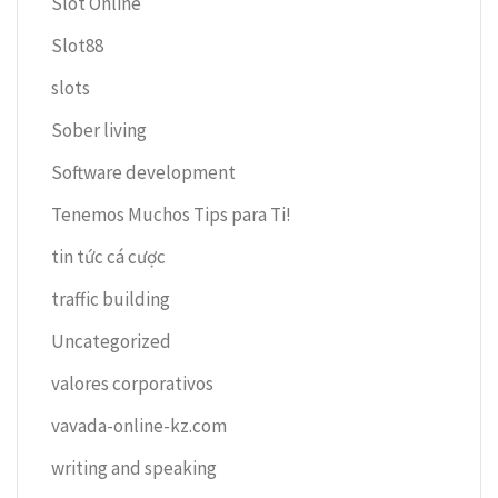
Slot Online
Slot88
slots
Sober living
Software development
Tenemos Muchos Tips para Ti!
tin tức cá cược
traffic building
Uncategorized
valores corporativos
vavada-online-kz.com
writing and speaking