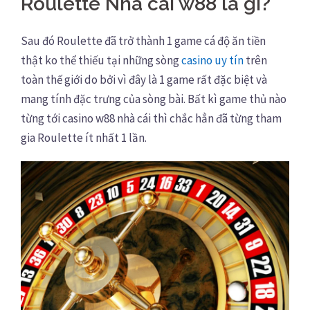
Roulette Nhà cái w88 là gì?
Sau đó Roulette đã trở thành 1 game cá độ ăn tiền
thật ko thể thiếu tại những sòng
casino uy tín
trên
toàn thế giới do bởi vì đây là 1 game rất đặc biệt và
mang tính đặc trưng của sòng bài. Bất kì game thủ nào
từng tới casino w88 nhà cái thì chắc hẳn đã từng tham
gia Roulette ít nhất 1 lần.