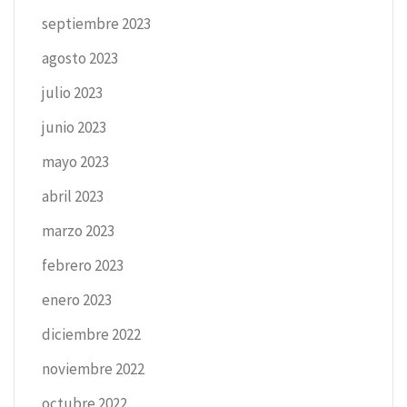
septiembre 2023
agosto 2023
julio 2023
junio 2023
mayo 2023
abril 2023
marzo 2023
febrero 2023
enero 2023
diciembre 2022
noviembre 2022
octubre 2022