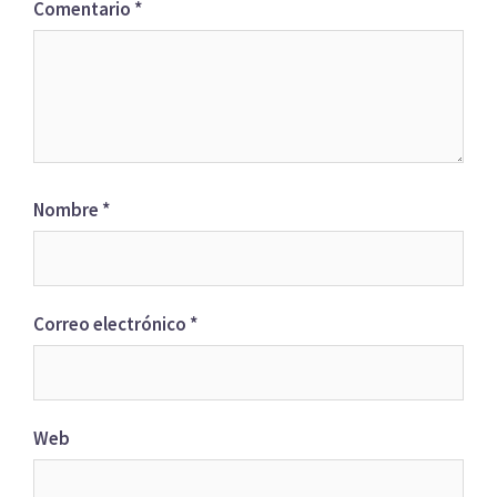
Comentario
*
Nombre
*
Correo electrónico
*
Web