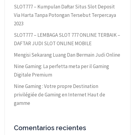
SLOT777 – Kumpulan Daftar Situs Slot Deposit
Via Harta Tanpa Potongan Tersebut Terpercaya
2023
SLOT777 – LEMBAGA SLOT 777 ONLINE TERBAIK –
DAFTAR JUDI SLOT ONLINE MOBILE
Mengisi Sekarang Luang Dan Bermain Judi Online
Nine Gaming: La perfetta meta per il Gaming
Digitale Premium
Nine Gaming : Votre propre Destination
privilégiée de Gaming en Internet Haut de
gamme
Comentarios recientes