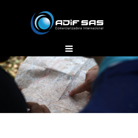
Saltar
al
contenido