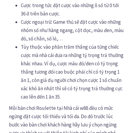
Cược trong tức đặt cược vào những ô số từ 0 tới
36 ở trên bàn cược.
Cược ngoại trừ: Game thủ sẽ đặt cược vào những
nhóm số như hàng ngang, cột dọc, màu đen, màu
đỏ, số chẵn, số lẻ,…
Tùy thuộc vào phần trăm thắng của từng chiếc
cược mà nhà cái đưa ra những tỷ trọng trả thưởng
khác nhau. Ví dụ, cược màu đỏ/đen có tỷ trọng
thắng tương đối cao buộc phải chỉ có tỷ trọng 1
ăn 1, còn giả dụ người chơi chọn cược 1 số chuẩn
xác khó ăn nhất thì sẽ có tỷ trọng trả thưởng cực
cao lên đến 1 ăn 35.
Mỗi bàn chơi Roulette tại Nhà cái w88 đều có mức
ngừng đặt cược tối thiểu và tối đa. Do đó trước lúc
bước vào bàn chơi khách hàng hãy lưu ý chọn ngừng
cược ưa thích so với thiên tài kinh phí của mình nhé.