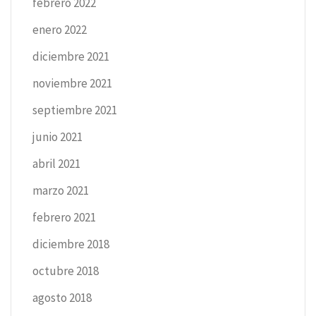
febrero 2022
enero 2022
diciembre 2021
noviembre 2021
septiembre 2021
junio 2021
abril 2021
marzo 2021
febrero 2021
diciembre 2018
octubre 2018
agosto 2018