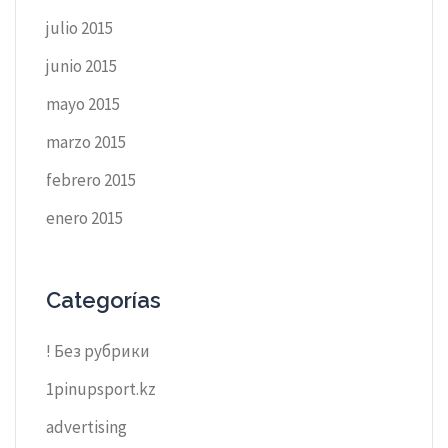
julio 2015
junio 2015
mayo 2015
marzo 2015
febrero 2015
enero 2015
Categorías
! Без рубрики
1pinupsport.kz
advertising