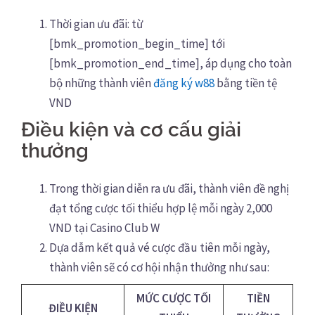
Thời gian ưu đãi: từ
[bmk_promotion_begin_time] tới
[bmk_promotion_end_time], áp dụng cho toàn
bộ những thành viên
đăng ký w88
bằng tiền tệ
VND
Điều kiện và cơ cấu giải
thưởng
Trong thời gian diễn ra ưu đãi, thành viên đề nghị
đạt tổng cược tối thiểu hợp lệ mỗi ngày 2,000
VND tại Casino Club W
Dựa dẫm kết quả vé cược đầu tiên mỗi ngày,
thành viên sẽ có cơ hội nhận thưởng như sau:
MỨC CƯỢC TỐI
TIỀN
ĐIỀU KIỆN