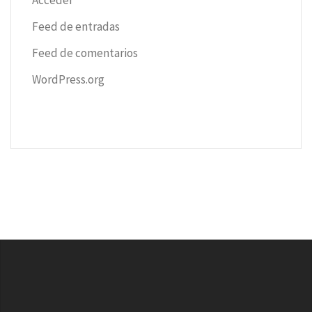
Feed de entradas
Feed de comentarios
WordPress.org