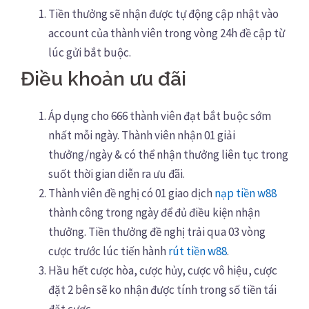
Tiền thưởng sẽ nhận được tự động cập nhật vào
account của thành viên trong vòng 24h đề cập từ
lúc gửi bắt buộc.
Điều khoản ưu đãi
Áp dụng cho 666 thành viên đạt bắt buộc sớm
nhất mỗi ngày. Thành viên nhận 01 giải
thưởng/ngày & có thể nhận thưởng liên tục trong
suốt thời gian diễn ra ưu đãi.
Thành viên đề nghị có 01 giao dịch
nạp tiền w88
thành công trong ngày để đủ điều kiện nhận
thưởng. Tiền thưởng đề nghị trải qua 03 vòng
cược trước lúc tiến hành
rút tiền w88
.
Hầu hết cược hòa, cược hủy, cược vô hiệu, cược
đặt 2 bên sẽ ko nhận được tính trong số tiền tái
đặt cược.