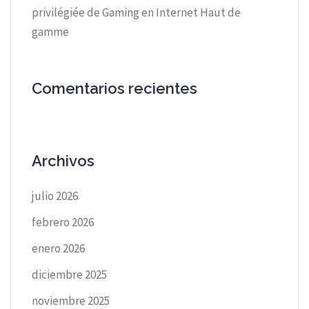
privilégiée de Gaming en Internet Haut de
gamme
Comentarios recientes
Archivos
julio 2026
febrero 2026
enero 2026
diciembre 2025
noviembre 2025