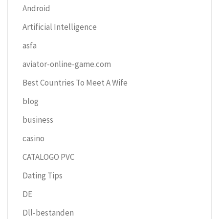
Android
Artificial Intelligence
asfa
aviator-online-game.com
Best Countries To Meet A Wife
blog
business
casino
CATALOGO PVC
Dating Tips
DE
Dll-bestanden