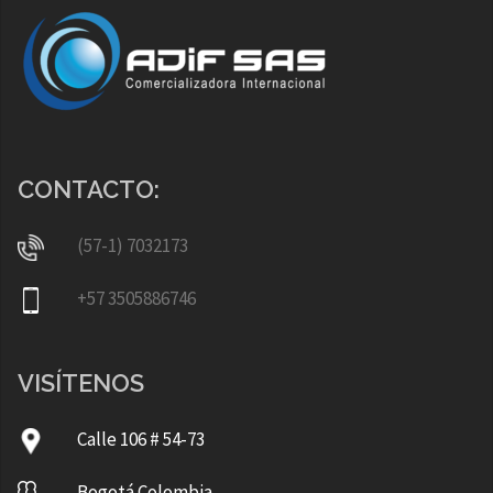
CONTACTO:
(57-1) 7032173
+57 3505886746
VISÍTENOS
Calle 106 # 54-73
Bogotá Colombia