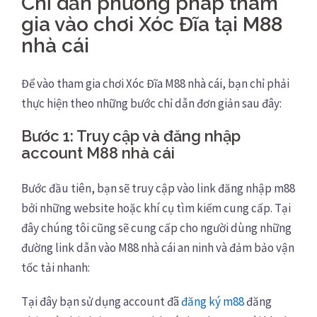
Chỉ dẫn phương pháp tham
gia vào chơi Xóc Đĩa tại M88
nhà cái
Để vào tham gia chơi Xóc Đĩa M88 nhà cái, bạn chỉ phải
thực hiện theo những bước chỉ dẫn đơn giản sau đây:
Bước 1: Truy cập và đăng nhập
account M88 nhà cái
Bước đầu tiên, bạn sẽ truy cập vào link đăng nhập m88
bởi những website hoặc khí cụ tìm kiếm cung cấp. Tại
đây chúng tôi cũng sẽ cung cấp cho người dùng những
đường link dẫn vào M88 nhà cái an ninh và đảm bảo vận
tốc tải nhanh:
Tại đây bạn sử dụng account đã
đăng ký m88
đăng