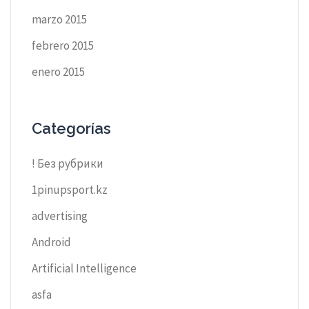
marzo 2015
febrero 2015
enero 2015
Categorías
! Без рубрики
1pinupsport.kz
advertising
Android
Artificial Intelligence
asfa