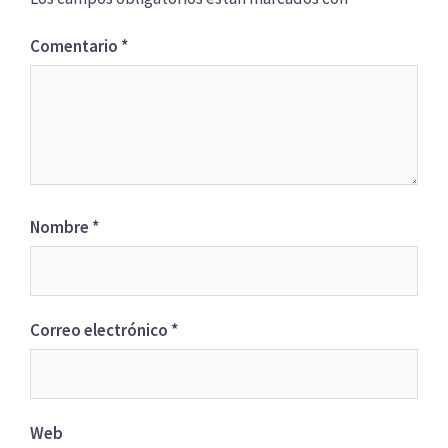
Comentario
*
Nombre
*
Correo electrónico
*
Web