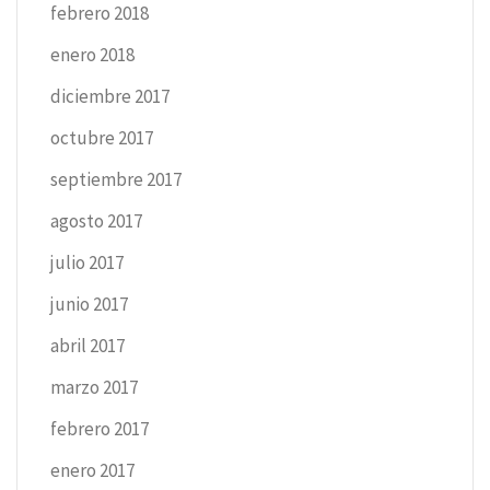
febrero 2018
enero 2018
diciembre 2017
octubre 2017
septiembre 2017
agosto 2017
julio 2017
junio 2017
abril 2017
marzo 2017
febrero 2017
enero 2017