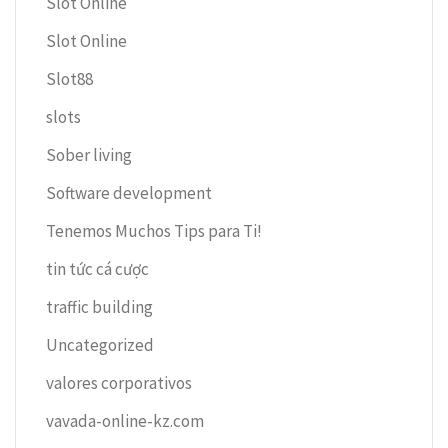
Slot Online
Slot Online
Slot88
slots
Sober living
Software development
Tenemos Muchos Tips para Ti!
tin tức cá cược
traffic building
Uncategorized
valores corporativos
vavada-online-kz.com