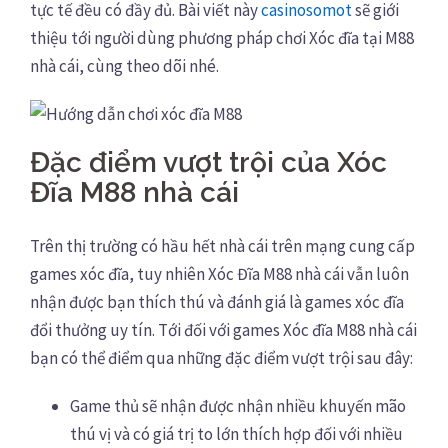
tực tế đều có đầy đủ. Bài viết này
casinosomot
sẽ giới
thiệu tới người dùng phương pháp chơi Xóc đĩa tại M88
nhà cái, cùng theo dõi nhé.
Đặc điểm vượt trội của Xóc
Đĩa M88 nhà cái
Trên thị trường có hầu hết nhà cái trên mạng cung cấp
games xóc đĩa, tuy nhiên Xóc Đĩa M88 nhà cái vẫn luôn
nhận được bạn thích thú và đánh giá là games xóc đĩa
đổi thưởng uy tín. Tới đối với games Xóc đĩa M88 nhà cái
bạn có thể điểm qua những đặc điểm vượt trội sau đây:
Game thủ sẽ nhận được nhận nhiều khuyến mão
thú vị và có giá trị to lớn thích hợp đối với nhiều