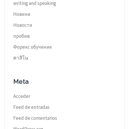
writing and speaking
Новини
Новости
пробив
Форекс обучение
คาสิโน
Meta
Acceder
Feed de entradas
Feed de comentarios
WordPress.org