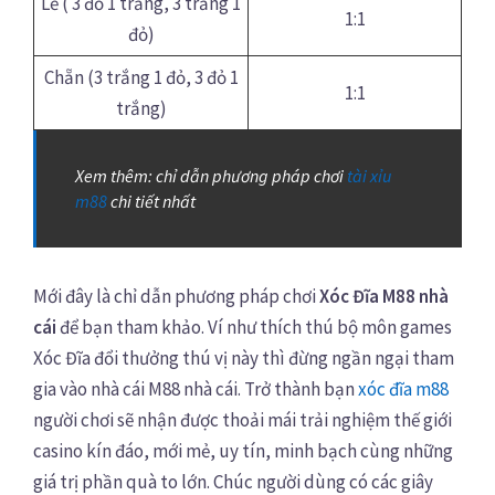
Lẻ ( 3 đỏ 1 trắng, 3 trắng 1
1:1
đỏ)
Chẵn (3 trắng 1 đỏ, 3 đỏ 1
1:1
trắng)
Xem thêm: chỉ dẫn phương pháp chơi
tài xỉu
m88
chi tiết nhất
Mới đây là chỉ dẫn phương pháp chơi
Xóc Đĩa M88 nhà
cái
để bạn tham khảo. Ví như thích thú bộ môn games
Xóc Đĩa đổi thưởng thú vị này thì đừng ngần ngại tham
gia vào nhà cái M88 nhà cái. Trở thành bạn
xóc đĩa m88
người chơi sẽ nhận được thoải mái trải nghiệm thế giới
casino kín đáo, mới mẻ, uy tín, minh bạch cùng những
giá trị phần quà to lớn. Chúc người dùng có các giây