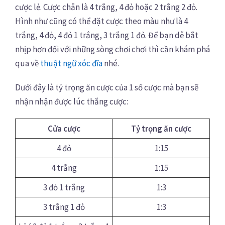
cược lẻ. Cược chẵn là 4 trắng, 4 đỏ hoặc 2 trắng 2 đỏ.
Hình như cũng có thể đặt cược theo màu như là 4
trắng, 4 đỏ, 4 đỏ 1 trắng, 3 trắng 1 đỏ. Để bạn dễ bắt
nhịp hơn đối với những sòng chơi chơi thì cần khám phá
qua về
thuật ngữ xóc đĩa
nhé.
Dưới đây là tỷ trọng ăn cược của 1 số cược mà bạn sẽ
nhận nhận được lúc thắng cược:
Cửa cược
Tỷ trọng ăn cược
4 đỏ
1:15
4 trắng
1:15
3 đỏ 1 trắng
1:3
3 trắng 1 đỏ
1:3