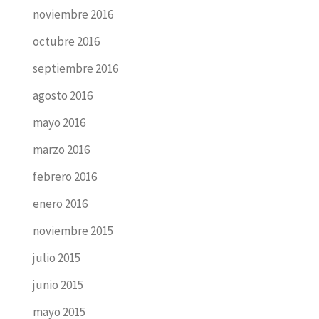
noviembre 2016
octubre 2016
septiembre 2016
agosto 2016
mayo 2016
marzo 2016
febrero 2016
enero 2016
noviembre 2015
julio 2015
junio 2015
mayo 2015