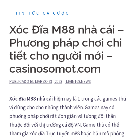
TIN TỨC CÁ CƯỢC
Xóc Đĩa M88 nhà cái –
Phương pháp chơi chi
tiết cho người mới –
casinosomot.com
PUBLICADO EL
MARZO 31, 2023
MAIN168.NEWS
Xóc đĩa M88 nhà cái
hiện nay là 1 trong các games thú
vị dùng cho cho những thành viên. Games nay có
phương pháp chơi rất đơn giản và tương đối thân
thuộc đối với thị trường cá độ VN. Game thủ có thể
tham gia xóc đĩa Trực tuyến m88 hoặc bản mô phỏng